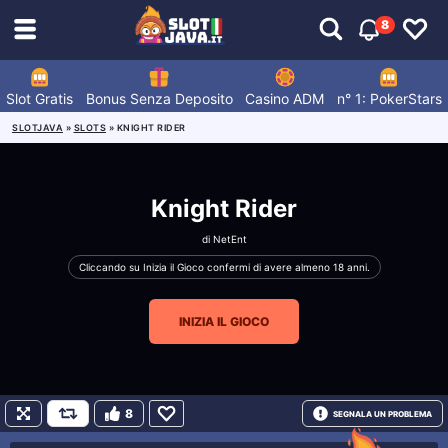
8
Slot Gratis
Bonus Senza Deposito
Casino ADM
n° 1: PokerStars
SLOTJAVA
»
SLOTS
»
KNIGHT RIDER
Knight Rider
di
NetEnt
Cliccando su Inizia il Gioco confermi di avere almeno 18 anni.
INIZIA IL GIOCO
8
SEGNALA UN PROBLEMA