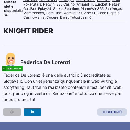
Questa
PokerStars
,
Netwin
,
888 Casino
,
WilliamHill
,
Eurobet
,
NetBet
,
slot è
GoldBet
,
Eplay24
,
Stake
,
Sportium
,
PlanetWin365
,
StarVegas
,
disponibile
Marathonbet
,
Domusbet
,
AdmiralBet
,
Vincitu
,
Gioco Digitale
,
su
CasinoMania
,
Codere
,
Bwin
,
Totosì casinò
KNIGHT RIDER
Federica De Lorenzi
Federica De Lorenzi è una delle autrici più accreditate su
Slotjava.it. Con un’esperienza quinquennale in web writing e
storytelling, l’autrice ha realizzato contenuti e testi per siti web,
post per blog in veste di “Redazione” e tutto ciò che serve per
popolare un sito!
LEGGI DI PIÙ