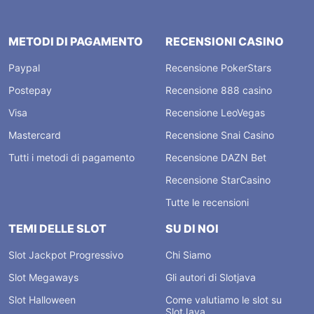
METODI DI PAGAMENTO
RECENSIONI CASINO
Paypal
Recensione PokerStars
Postepay
Recensione 888 casino
Visa
Recensione LeoVegas
Mastercard
Recensione Snai Casino
Tutti i metodi di pagamento
Recensione DAZN Bet
Recensione StarCasino
Tutte le recensioni
TEMI DELLE SLOT
SU DI NOI
Slot Jackpot Progressivo
Chi Siamo
Slot Megaways
Gli autori di Slotjava
Slot Halloween
Come valutiamo le slot su
SlotJava