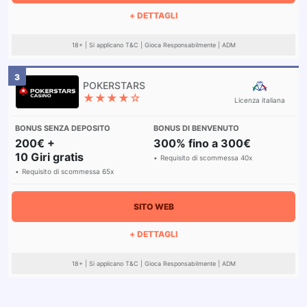
+ DETTAGLI
18+ | Si applicano T&C | Gioca Responsabilmente | ADM
3
★★★★☆
Licenza italiana
200€ +
300% fino a 300€
10 Giri gratis
Requisito di scommessa 40x
Requisito di scommessa 65x
SITO WEB
+ DETTAGLI
18+ | Si applicano T&C | Gioca Responsabilmente | ADM