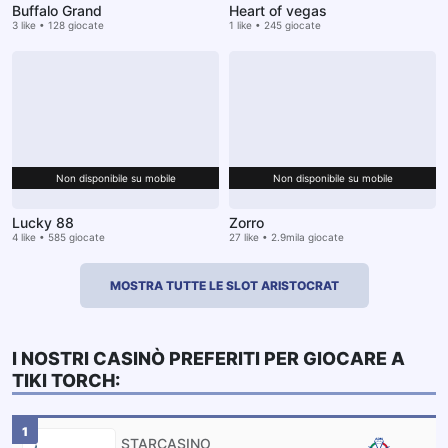
Buffalo Grand
Heart of vegas
3 like • 128 giocate
1 like • 245 giocate
Lucky 88
Zorro
4 like • 585 giocate
27 like • 2.9mila giocate
MOSTRA TUTTE LE SLOT ARISTOCRAT
I NOSTRI CASINÒ PREFERITI PER GIOCARE A
TIKI TORCH
:
1