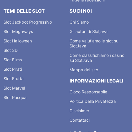
TEMI DELLE SLOT
SU DI NOI
Slot Jackpot Progressivo
Chi Siamo
Slot Megaways
Gli autori di Slotjava
Slot Halloween
Come valutiamo le slot su
SlotJava
Slot 3D
Come classifichiamo i casinò
Slot Films
su SlotJava
Slot Pirati
Mappa del sito
Slot Frutta
INFORMAZIONI LEGALI
Slot Marvel
Gioco Responsabile
Slot Pasqua
Politica Della Privatezza
Disclaimer
Contattaci