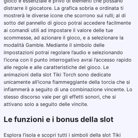
gioco è essenziale e privo di elementi che possano
distrarre il giocatore. La grafica sobria e ordinata ti
mostrerà le diverse icone che scorrono sui rulli; al di
sotto del pannello di gioco potrai accedere facilmente
ai comandi utili ad impostare il valore delle tue
scommesse, ad azionare il gioco, e a selezionare la
modalità Gamble. Mediante il simbolo delle
impostazioni potrai regolare l’audio e selezionando
l’icona con il punto interrogativo avrai l’accesso rapido
alle regole e alle caratteristiche del gioco. Le
animazioni della slot Tiki Torch sono dedicate
unicamente all’icona fiammeggiante della torcia che si
infiammerà a seguito di una combinazione vincente. Lo
stesso discorso vale per gli effetti sonori, che si
attivano solo a seguito delle vincite.
Le funzioni e i bonus della slot
Esplora l’isola e scopri tutti i simboli della slot Tiki