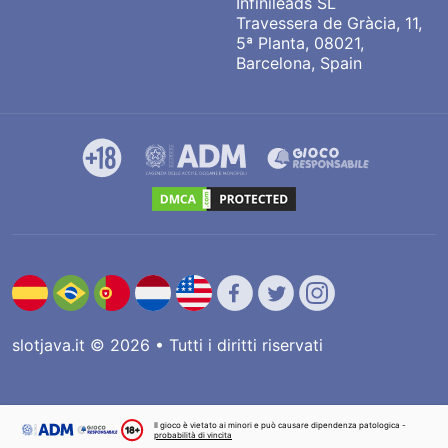
Infinileads SL
Travessera de Gràcia, 11,
5ª Planta, 08021,
Barcelona, Spain
slotjava.it © 2026 • Tutti i diritti riservati
Il gioco è vietato ai minori e può causare dipendenza patologica -
probabilità di vincita