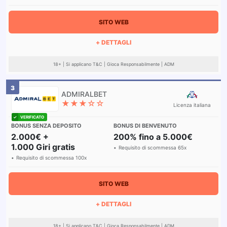
SITO WEB
+ DETTAGLI
18+ | Si applicano T&C | Gioca Responsabilmente | ADM
3
★★★☆☆
Licenza italiana
2.000€ +
200% fino a 5.000€
1.000 Giri gratis
Requisito di scommessa 65x
Requisito di scommessa 100x
SITO WEB
+ DETTAGLI
18+ | Si applicano T&C | Gioca Responsabilmente | ADM