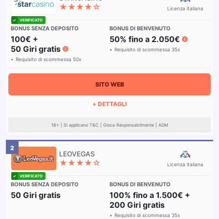
★★★★☆
Licenza italiana
100€ +
50% fino a 2.050€
50 Giri gratis
Requisito di scommessa 35x
Requisito di scommessa 50x
SITO WEB
+ DETTAGLI
18+ | Si applicano T&C | Gioca Responsabilmente | ADM
2
★★★★☆
Licenza italiana
50 Giri gratis
100% fino a 1.500€ +
200 Giri gratis
Requisito di scommessa 35x