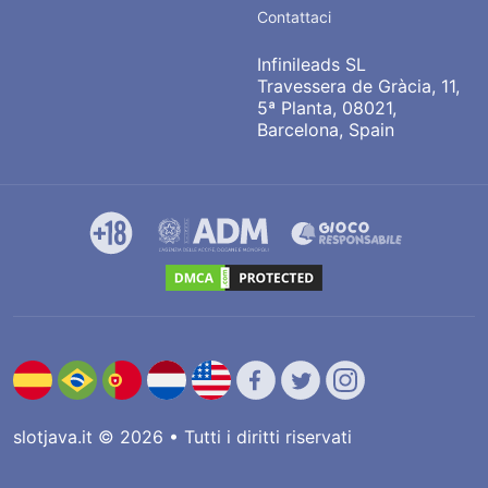
Contattaci
Infinileads SL
Travessera de Gràcia, 11,
5ª Planta, 08021,
Barcelona, Spain
slotjava.it © 2026 • Tutti i diritti riservati