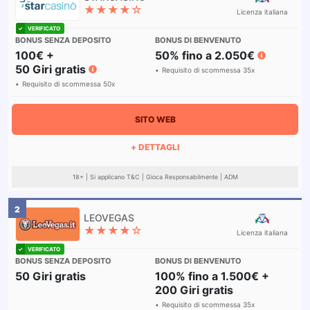
★★★★☆
Licenza italiana
100€ +
50% fino a 2.050€
50 Giri gratis
Requisito di scommessa 35x
Requisito di scommessa 50x
SITO WEB
+ DETTAGLI
18+ | Si applicano T&C | Gioca Responsabilmente | ADM
2
★★★★☆
Licenza italiana
50 Giri gratis
100% fino a 1.500€ +
200 Giri gratis
Requisito di scommessa 35x