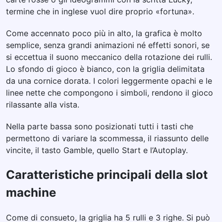
termine che in inglese vuol dire proprio «fortuna».
Come accennato poco più in alto, la grafica è molto
semplice, senza grandi animazioni né effetti sonori, se
si eccettua il suono meccanico della rotazione dei rulli.
Lo sfondo di gioco è bianco, con la griglia delimitata
da una cornice dorata. I colori leggermente opachi e le
linee nette che compongono i simboli, rendono il gioco
rilassante alla vista.
Nella parte bassa sono posizionati tutti i tasti che
permettono di variare la scommessa, il riassunto delle
vincite, il tasto Gamble, quello Start e l’Autoplay.
Caratteristiche principali della slot
machine
Come di consueto, la griglia ha 5 rulli e 3 righe. Si può