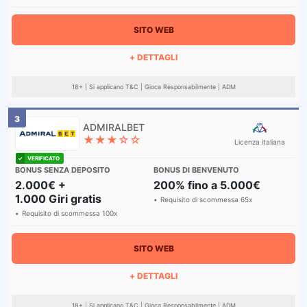
SITO WEB
+ DETTAGLI
18+ | Si applicano T&C | Gioca Responsabilmente | ADM
3
★★★☆☆
Licenza italiana
2.000€ +
200% fino a 5.000€
1.000 Giri gratis
Requisito di scommessa 65x
Requisito di scommessa 100x
SITO WEB
+ DETTAGLI
18+ | Si applicano T&C | Gioca Responsabilmente | ADM