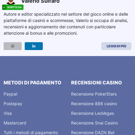
Valerio Sulfaro
Autore e editor specializzato nel settore del gioco online e delle
piattaforme di casinò e scommesse, Valerio si occupa di analisi,
recensioni e aggiornamento dei contenuti con particolare
attenzione ai bonus e alle promozioni.
LEGGI DI PIÙ
METODI DI PAGAMENTO
RECENSIONI CASINO
Paypal
Recensione PokerStars
Postepay
Recensione 888 casino
Visa
Recensione LeoVegas
Mastercard
Recensione Snai Casino
Tutti i metodi di pagamento
Recensione DAZN Bet