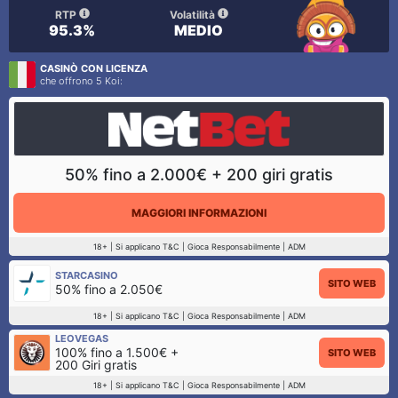
RTP
Volatilità
95.3%
MEDIO
CASINÒ CON LICENZA
che offrono 5 Koi:
50% fino a 2.000€ + 200 giri gratis
MAGGIORI INFORMAZIONI
18+ | Si applicano T&C | Gioca Responsabilmente | ADM
STARCASINO
SITO WEB
50% fino a 2.050€
18+ | Si applicano T&C | Gioca Responsabilmente | ADM
LEOVEGAS
100% fino a 1.500€ +
SITO WEB
200 Giri gratis
18+ | Si applicano T&C | Gioca Responsabilmente | ADM