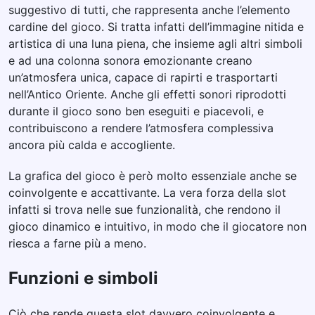
suggestivo di tutti, che rappresenta anche l’elemento
cardine del gioco. Si tratta infatti dell’immagine nitida e
artistica di una luna piena, che insieme agli altri simboli
e ad una colonna sonora emozionante creano
un’atmosfera unica, capace di rapirti e trasportarti
nell’Antico Oriente. Anche gli effetti sonori riprodotti
durante il gioco sono ben eseguiti e piacevoli, e
contribuiscono a rendere l’atmosfera complessiva
ancora più calda e accogliente.
La grafica del gioco è però molto essenziale anche se
coinvolgente e accattivante. La vera forza della slot
infatti si trova nelle sue funzionalità, che rendono il
gioco dinamico e intuitivo, in modo che il giocatore non
riesca a farne più a meno.
Funzioni e simboli
Ciò che rende questa slot davvero coinvolgente e