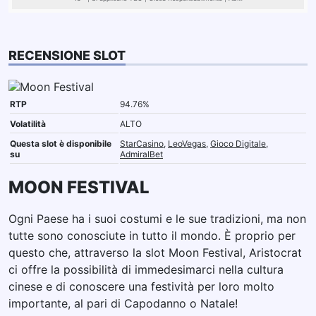
RECENSIONE SLOT
RTP
94.76%
Volatilità
ALTO
Questa slot è disponibile
StarCasino
,
LeoVegas
,
Gioco Digitale
,
su
AdmiralBet
MOON FESTIVAL
Ogni Paese ha i suoi costumi e le sue tradizioni, ma non
tutte sono conosciute in tutto il mondo. È proprio per
questo che, attraverso la slot Moon Festival, Aristocrat
ci offre la possibilità di immedesimarci nella cultura
cinese e di conoscere una festività per loro molto
importante, al pari di Capodanno o Natale!