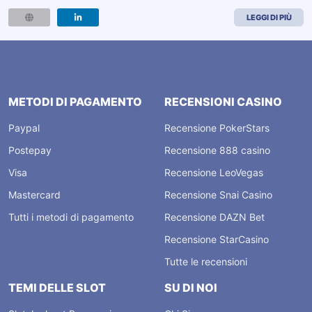
LEGGI DI PIÙ
METODI DI PAGAMENTO
RECENSIONI CASINO
Paypal
Recensione PokerStars
Postepay
Recensione 888 casino
Visa
Recensione LeoVegas
Mastercard
Recensione Snai Casino
Tutti i metodi di pagamento
Recensione DAZN Bet
Recensione StarCasino
Tutte le recensioni
TEMI DELLE SLOT
SU DI NOI