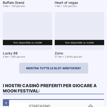
Buffalo Grand
Heart of vegas
3 like • 128 giocate
1 like • 245 giocate
Lucky 88
Zorro
4 like • 585 giocate
27 like • 2.9mila giocate
MOSTRA TUTTE LE SLOT ARISTOCRAT
I NOSTRI CASINÒ PREFERITI PER GIOCARE A
MOON FESTIVAL
:
1