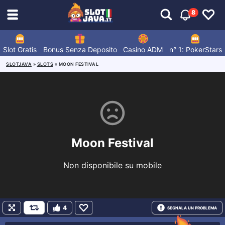
8
Slot Gratis
Bonus Senza Deposito
Casino ADM
n° 1: PokerStars
SLOTJAVA
»
SLOTS
»
MOON FESTIVAL
Moon Festival
di
Aristocrat
Cliccando su Inizia il Gioco confermi di avere almeno 18 anni.
Moon Festival
INIZIA IL GIOCO
4
SEGNALA UN PROBLEMA