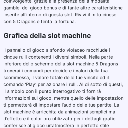
coinvolgente, grazie alla presenza della modalità
gamble, del gioco bonus e di tante altre caratteristiche
inserite all’interno di questa slot. Rivivi il mito cinese
con 5 Dragons e tenta la fortuna.
Grafica della slot machine
Il pannello di gioco a sfondo violaceo racchiude i
cinque rulli contenenti i diversi simboli. Nella parte
inferiore dello schermo della slot machine 5 Dragons
troverai i comandi per decidere i valori della tua
scommessa, il valore totale delle tue vincite ed il
comando ‘Play’ per azionare i rulli. Al di sotto di questi,
il simbolo con il punto interrogativo ti fornirà
informazioni sul gioco, mentre quello delle impostazioni
ti permetterà di impostare l’audio delle tue partite. La
slot machine è arricchita da animazioni semplici ma
d’effetto e il color oro utilizzato per i dettagli grafici
conferisce al gioco un’atmosfera in perfetto stile