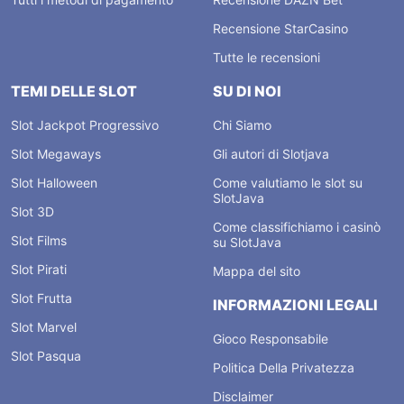
Recensione StarCasino
Tutte le recensioni
TEMI DELLE SLOT
SU DI NOI
Slot Jackpot Progressivo
Chi Siamo
Slot Megaways
Gli autori di Slotjava
Slot Halloween
Come valutiamo le slot su
SlotJava
Slot 3D
Come classifichiamo i casinò
Slot Films
su SlotJava
Slot Pirati
Mappa del sito
Slot Frutta
INFORMAZIONI LEGALI
Slot Marvel
Gioco Responsabile
Slot Pasqua
Politica Della Privatezza
Disclaimer