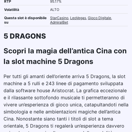
RTP
95.17%
Volatilità
ALTO
Questa slot è disponibile
StarCasino
,
LeoVegas
,
Gioco Digitale
,
su
AdmiralBet
5 DRAGONS
Scopri la magia dell’antica Cina con
la slot machine 5 Dragons
Per tutti gli amanti dell’oriente arriva 5 Dragons, la slot
machine a 5 rulli e 243 linee di pagamento sviluppata
dalla software house Aristocrat. La grafica eccezionale
e il rilassante sottofondo musicale ti permetteranno di
vivere un’esperienza di gioco unica, catapultandoti nella
simbologia e nelle ambientazioni magiche dell’antica
Cina. Nonostante siano tanti i titoli di slot a tema
orientale, 5 Dragons ti regalerà un’esperienza davvero