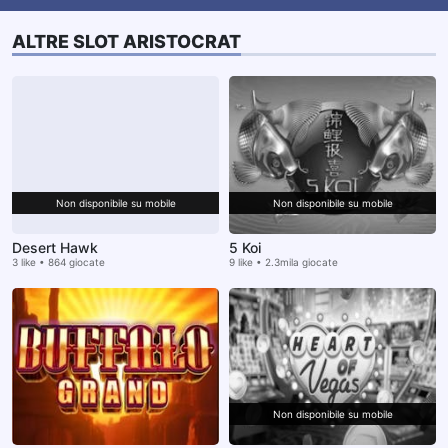
ALTRE SLOT ARISTOCRAT
Desert Hawk
5 Koi
3 like • 864 giocate
9 like • 2.3mila giocate