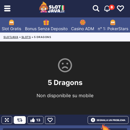
8
Slot Gratis
Bonus Senza Deposito
Casino ADM
n° 1: PokerStars
SLOTJAVA
»
SLOTS
»
5 DRAGONS
5 Dragons
di
Aristocrat
Cliccando su Inizia il Gioco confermi di avere almeno 18 anni.
5 Dragons
INIZIA IL GIOCO
13
SEGNALA UN PROBLEMA