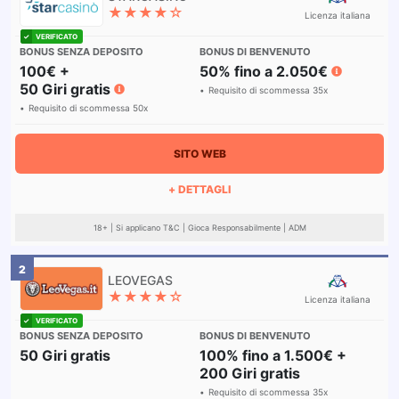
★★★★☆
Licenza italiana
100€ +
50% fino a 2.050€
50 Giri gratis
Requisito di scommessa 35x
Requisito di scommessa 50x
SITO WEB
+ DETTAGLI
18+ | Si applicano T&C | Gioca Responsabilmente | ADM
2
★★★★☆
Licenza italiana
50 Giri gratis
100% fino a 1.500€ +
200 Giri gratis
Requisito di scommessa 35x