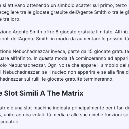
 si attivano ottenendo un simbolo scatter sul primo, terzo e
scegliere tra le giocate gratuite dell’Agente Smith o tra l
e tra loro.
zione Agente Smith offre 8 giocate gratuite limitate. All’iniz
mboli dell’Agente Smith, in modo da aumentare le possibilità 
zione Nebuchadnezzar invece, parte da 15 giocate gratuite
uare all’infinito. In questa modalità cominceranno ad apparir
bolo Nebuchadnezzar. Ogni volta che appare il simbolo del n
i Nebuchadnezzar, se il nucleo non apparirà e se alla fine d
adnezzar sui rulli, le giocate gratuite termineranno.
e Slot Simili A The Matrix
trix è una slot machine indicata principalmente per i fan de
, unito ad una volatilità media e alle sue uniche funzioni s
 giocatori.