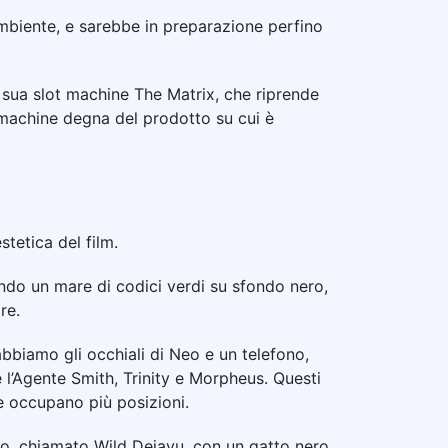
ambiente, e sarebbe in preparazione perfino
la sua slot machine The Matrix, che riprende
t machine degna del prodotto su cui è
stetica del film.
ondo un mare di codici verdi su sfondo nero,
re.
abbiamo gli occhiali di Neo e un telefono,
e l’Agente Smith, Trinity e Morpheus. Questi
e occupano più posizioni.
tro, chiamato Wild Dejavu, con un gatto nero.