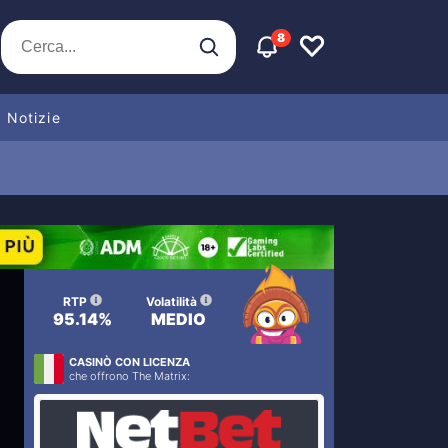
8
Notizie
RTP
Volatilità
95.14%
MEDIO
CASINÒ CON LICENZA
che offrono The Matrix: