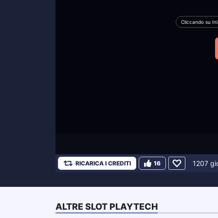
Cliccando su Ini
1207
gi
RICARICA I CREDITI
16
ALTRE SLOT PLAYTECH