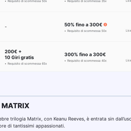
Lice
Requisito di scommessa 50x
Requisito di scommessa 35x
50% fino a 300€
-
Lice
Requisito di scommessa 50x
200€ +
300% fino a 300€
10 Giri gratis
Lice
Requisito di scommessa 40x
Requisito di scommessa 65x
 MATRIX
ebre trilogia Matrix, con Keanu Reeves, è entrata sin dall’us
ore di tantissimi appassionati.