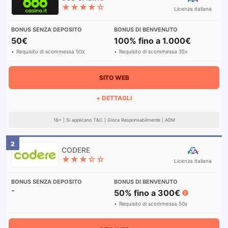
★★★★☆
Licenza italiana
50€
100% fino a 1.000€
Requisito di scommessa 50x
Requisito di scommessa 35x
SITO WEB
+ DETTAGLI
18+ | Si applicano T&C | Gioca Responsabilmente | ADM
2
★★★☆☆
Licenza italiana
-
50% fino a 300€
Requisito di scommessa 50x