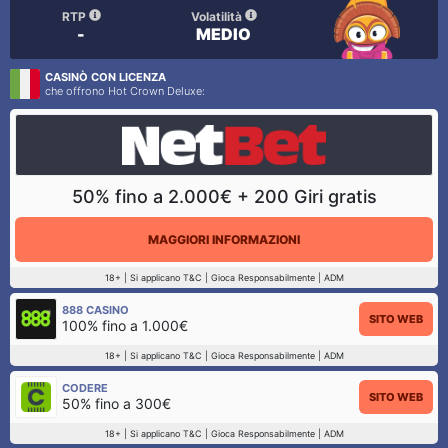
RTP
Volatilità
-
MEDIO
CASINÒ CON LICENZA
che offrono Hot Crown Deluxe:
50% fino a 2.000€ + 200 Giri gratis
MAGGIORI INFORMAZIONI
18+ | Si applicano T&C | Gioca Responsabilmente | ADM
888 CASINO
SITO WEB
100% fino a 1.000€
18+ | Si applicano T&C | Gioca Responsabilmente | ADM
CODERE
SITO WEB
50% fino a 300€
18+ | Si applicano T&C | Gioca Responsabilmente | ADM