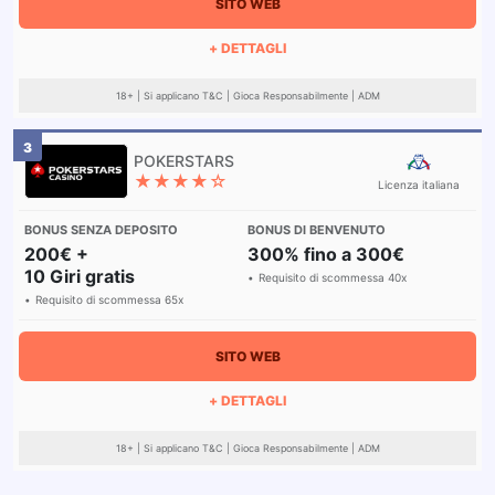
SITO WEB
+ DETTAGLI
18+ | Si applicano T&C | Gioca Responsabilmente | ADM
3
★★★★☆
Licenza italiana
200€ +
300% fino a 300€
10 Giri gratis
Requisito di scommessa 40x
Requisito di scommessa 65x
SITO WEB
+ DETTAGLI
18+ | Si applicano T&C | Gioca Responsabilmente | ADM