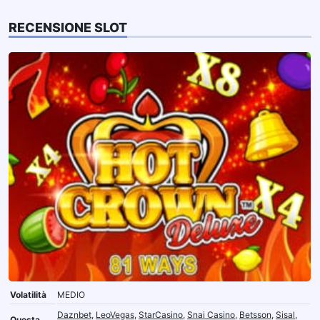
RECENSIONE SLOT
Volatilità
MEDIO
Daznbet
,
LeoVegas
,
StarCasino
,
Snai Casino
,
Betsson
,
Sisal
,
Questa