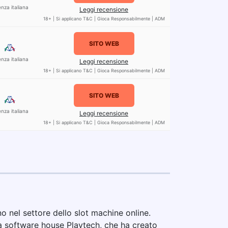
nza italiana
Leggi recensione
18+ | Si applicano T&C | Gioca Responsabilmente | ADM
SITO WEB
nza italiana
Leggi recensione
18+ | Si applicano T&C | Gioca Responsabilmente | ADM
SITO WEB
nza italiana
Leggi recensione
18+ | Si applicano T&C | Gioca Responsabilmente | ADM
o nel settore dello slot machine online.
la software house Playtech, che ha creato