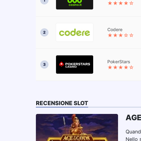
1
★★★★☆
2
★★★☆☆
3
★★★★☆
RECENSIONE SLOT
AGE
Quando
Nello 