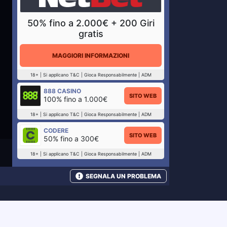
50% fino a 2.000€ + 200 Giri
gratis
MAGGIORI INFORMAZIONI
18+ | Si applicano T&C | Gioca Responsabilmente | ADM
888 CASINO
SITO WEB
100% fino a 1.000€
18+ | Si applicano T&C | Gioca Responsabilmente | ADM
CODERE
SITO WEB
50% fino a 300€
18+ | Si applicano T&C | Gioca Responsabilmente | ADM
SEGNALA UN PROBLEMA