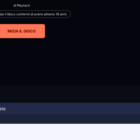
di
Playtech
zia il Gioco confermi di avere almeno 18 anni.
INIZIA IL GIOCO
ate