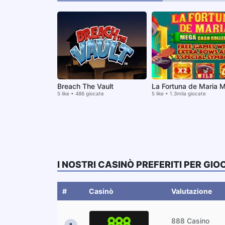
Breach The Vault
5 like • 486 giocate
5 like • 1.3mila giocate
I NOSTRI CASINÒ PREFERITI PER GI
#
Casinò
Valutazione