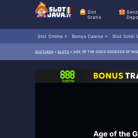
Slot
Sen
Gratis
Depo
Slot Online
Bonus Casino
Slot Soldi 
▼
▼
SLOTJAVA
»
SLOTS
»
AGE OF THE GODS GODDESS OF WI
Age of the 