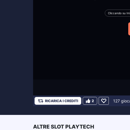
Cliccando su Ini
127
gioc
RICARICA I CREDITI
2
ALTRE SLOT PLAYTECH