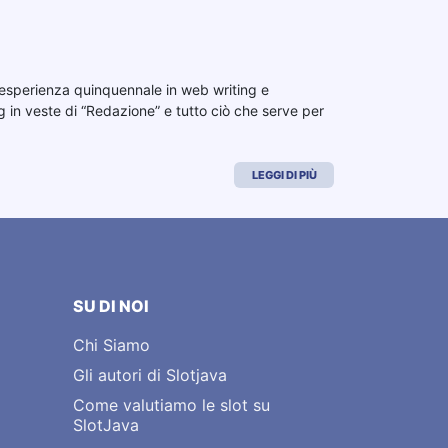
n’esperienza quinquennale in web writing e
log in veste di “Redazione” e tutto ciò che serve per
LEGGI DI PIÙ
SU DI NOI
Chi Siamo
Gli autori di Slotjava
Come valutiamo le slot su
SlotJava