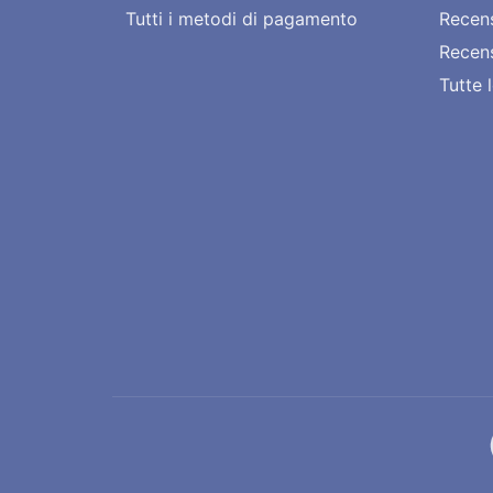
Tutti i metodi di pagamento
Recen
Recen
Tutte 