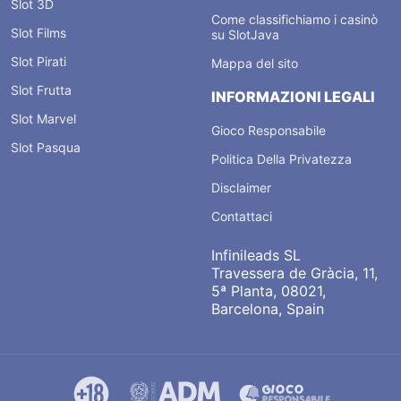
Slot 3D
Come classifichiamo i casinò
Slot Films
su SlotJava
Slot Pirati
Mappa del sito
Slot Frutta
INFORMAZIONI LEGALI
Slot Marvel
Gioco Responsabile
Slot Pasqua
Politica Della Privatezza
Disclaimer
Contattaci
Infinileads SL
Travessera de Gràcia, 11,
5ª Planta, 08021,
Barcelona, Spain