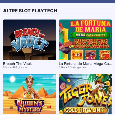
ALTRE SLOT PLAYTECH
Breach The Vault
La Fortuna de Maria Mega Cash Collect
5 like • 486 giocate
5 like • 1.3mila giocate