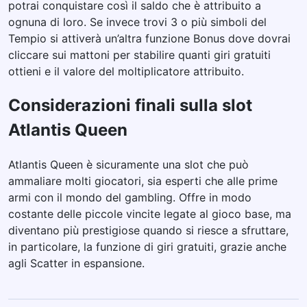
potrai conquistare così il saldo che è attribuito a
ognuna di loro. Se invece trovi 3 o più simboli del
Tempio si attiverà un’altra funzione Bonus dove dovrai
cliccare sui mattoni per stabilire quanti giri gratuiti
ottieni e il valore del moltiplicatore attribuito.
Considerazioni finali sulla slot
Atlantis Queen
Atlantis Queen è sicuramente una slot che può
ammaliare molti giocatori, sia esperti che alle prime
armi con il mondo del gambling. Offre in modo
costante delle piccole vincite legate al gioco base, ma
diventano più prestigiose quando si riesce a sfruttare,
in particolare, la funzione di giri gratuiti, grazie anche
agli Scatter in espansione.