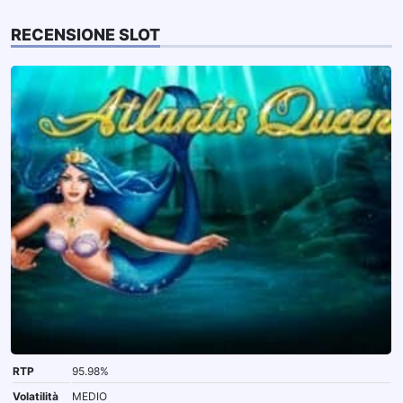
RECENSIONE SLOT
RTP
95.98%
Volatilità
MEDIO