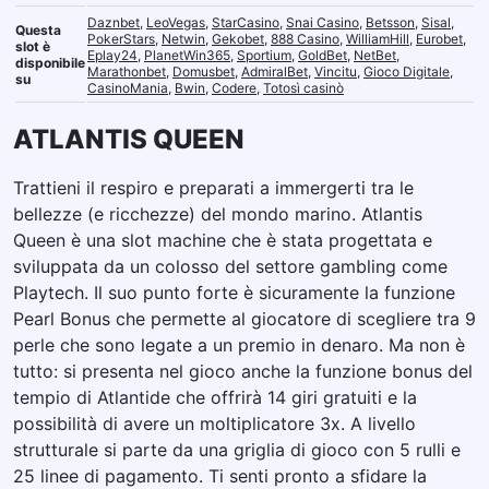
Daznbet
,
LeoVegas
,
StarCasino
,
Snai Casino
,
Betsson
,
Sisal
,
Questa
PokerStars
,
Netwin
,
Gekobet
,
888 Casino
,
WilliamHill
,
Eurobet
,
slot è
Eplay24
,
PlanetWin365
,
Sportium
,
GoldBet
,
NetBet
,
disponibile
Marathonbet
,
Domusbet
,
AdmiralBet
,
Vincitu
,
Gioco Digitale
,
su
CasinoMania
,
Bwin
,
Codere
,
Totosì casinò
ATLANTIS QUEEN
Trattieni il respiro e preparati a immergerti tra le
bellezze (e ricchezze) del mondo marino. Atlantis
Queen è una slot machine che è stata progettata e
sviluppata da un colosso del settore gambling come
Playtech. Il suo punto forte è sicuramente la funzione
Pearl Bonus che permette al giocatore di scegliere tra 9
perle che sono legate a un premio in denaro. Ma non è
tutto: si presenta nel gioco anche la funzione bonus del
tempio di Atlantide che offrirà 14 giri gratuiti e la
possibilità di avere un moltiplicatore 3x. A livello
strutturale si parte da una griglia di gioco con 5 rulli e
25 linee di pagamento. Ti senti pronto a sfidare la