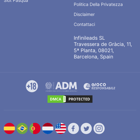
Slot Pasqua
Politica Della Privatezza
Disclaimer
Contattaci
Infinileads SL
Travessera de Gràcia, 11,
5ª Planta, 08021,
Barcelona, Spain