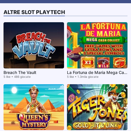
ALTRE SLOT PLAYTECH
Breach The Vault
La Fortuna de Maria Mega Cash Collect
5 like • 486 giocate
5 like • 1.3mila giocate