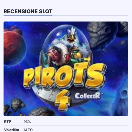
RECENSIONE SLOT
RTP
93%
Volatilità
ALTO