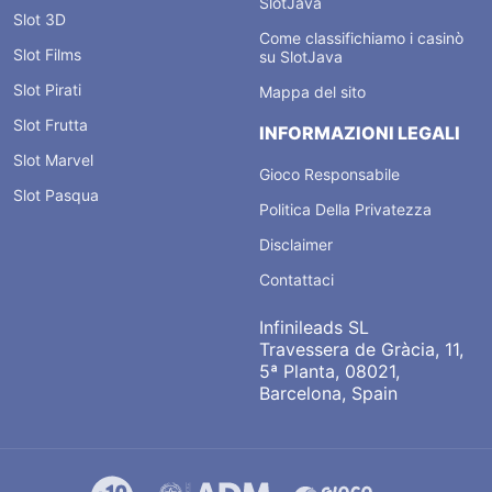
SlotJava
Slot 3D
Come classifichiamo i casinò
Slot Films
su SlotJava
Slot Pirati
Mappa del sito
Slot Frutta
INFORMAZIONI LEGALI
Slot Marvel
Gioco Responsabile
Slot Pasqua
Politica Della Privatezza
Disclaimer
Contattaci
Infinileads SL
Travessera de Gràcia, 11,
5ª Planta, 08021,
Barcelona, Spain