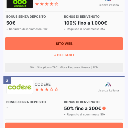
★★★★☆
Licenza italiana
50€
100% fino a 1.000€
Requisito di scommessa 50x
Requisito di scommessa 35x
SITO WEB
+ DETTAGLI
18+ | Si applicano T&C | Gioca Responsabilmente | ADM
2
★★★☆☆
Licenza italiana
-
50% fino a 300€
Requisito di scommessa 50x