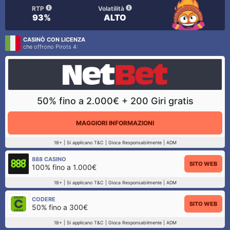
RTP
Volatilità
93%
ALTO
CASINÒ CON LICENZA
che offrono Pirots 4:
50% fino a 2.000€ + 200 Giri gratis
MAGGIORI INFORMAZIONI
18+ | Si applicano T&C | Gioca Responsabilmente | ADM
888 CASINO
SITO WEB
100% fino a 1.000€
18+ | Si applicano T&C | Gioca Responsabilmente | ADM
CODERE
SITO WEB
50% fino a 300€
18+ | Si applicano T&C | Gioca Responsabilmente | ADM