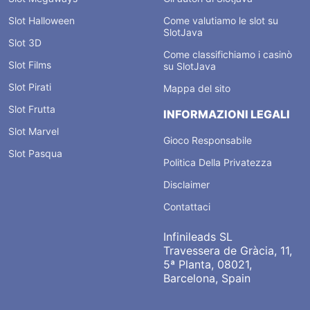
Slot Halloween
Come valutiamo le slot su
SlotJava
Slot 3D
Come classifichiamo i casinò
Slot Films
su SlotJava
Slot Pirati
Mappa del sito
Slot Frutta
INFORMAZIONI LEGALI
Slot Marvel
Gioco Responsabile
Slot Pasqua
Politica Della Privatezza
Disclaimer
Contattaci
Infinileads SL
Travessera de Gràcia, 11,
5ª Planta, 08021,
Barcelona, Spain