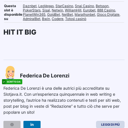
Questa
Daznbet
,
LeoVegas
,
StarCasino
,
Snai Casino
,
Betsson
,
slot è
PokerStars
,
Sisal
,
Netwin
,
WilliamHill
,
Eurobet
,
888 Casino
,
disponibile
PlanetWin365
,
GoldBet
,
NetBet
,
Marathonbet
,
Gioco Digitale
,
su
AdmiralBet
,
Bwin
,
Codere
,
Totosì casinò
HIT IT BIG
Federica De Lorenzi
Federica De Lorenzi è una delle autrici più accreditate su
Slotjava.it. Con un’esperienza quinquennale in web writing e
storytelling, l’autrice ha realizzato contenuti e testi per siti web,
post per blog in veste di “Redazione” e tutto ciò che serve per
popolare un sito!
LEGGI DI PIÙ