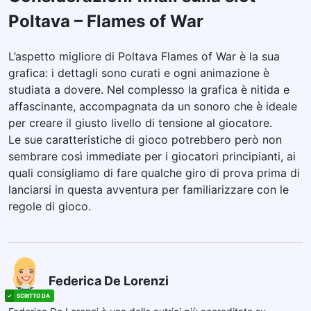
Poltava – Flames of War
L’aspetto migliore di Poltava Flames of War è la sua
grafica: i dettagli sono curati e ogni animazione è
studiata a dovere. Nel complesso la grafica è nitida e
affascinante, accompagnata da un sonoro che è ideale
per creare il giusto livello di tensione al giocatore.
Le sue caratteristiche di gioco potrebbero però non
sembrare così immediate per i giocatori principianti, ai
quali consigliamo di fare qualche giro di prova prima di
lanciarsi in questa avventura per familiarizzare con le
regole di gioco.
Federica De Lorenzi