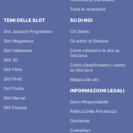
Tutte le recensioni
TEMI DELLE SLOT
SU DI NOI
Slot Jackpot Progressivo
Chi Siamo
Slot Megaways
Gli autori di Slotjava
Slot Halloween
Come valutiamo le slot su
SlotJava
Slot 3D
Come classifichiamo i casinò
Slot Films
su SlotJava
Slot Pirati
Mappa del sito
Slot Frutta
INFORMAZIONI LEGALI
Slot Marvel
Gioco Responsabile
Slot Pasqua
Politica Della Privatezza
Disclaimer
Contattaci