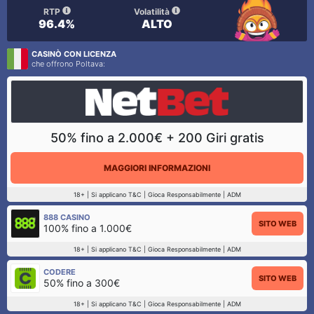
RTP
Volatilità
96.4%
ALTO
CASINÒ CON LICENZA
che offrono Poltava:
50% fino a 2.000€ + 200 Giri gratis
MAGGIORI INFORMAZIONI
18+ | Si applicano T&C | Gioca Responsabilmente | ADM
888 CASINO
SITO WEB
100% fino a 1.000€
18+ | Si applicano T&C | Gioca Responsabilmente | ADM
CODERE
SITO WEB
50% fino a 300€
18+ | Si applicano T&C | Gioca Responsabilmente | ADM