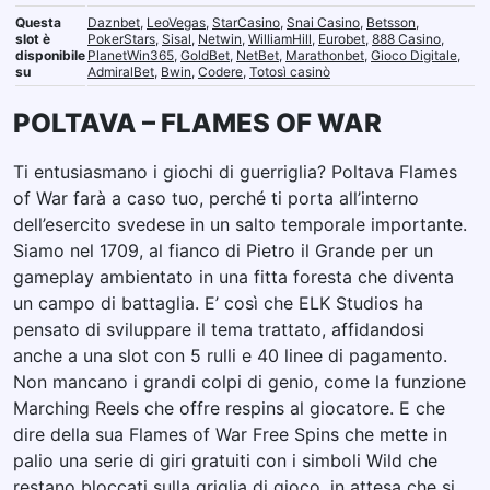
Questa
Daznbet
,
LeoVegas
,
StarCasino
,
Snai Casino
,
Betsson
,
slot è
PokerStars
,
Sisal
,
Netwin
,
WilliamHill
,
Eurobet
,
888 Casino
,
disponibile
PlanetWin365
,
GoldBet
,
NetBet
,
Marathonbet
,
Gioco Digitale
,
su
AdmiralBet
,
Bwin
,
Codere
,
Totosì casinò
POLTAVA – FLAMES OF WAR
Ti entusiasmano i giochi di guerriglia? Poltava Flames
of War farà a caso tuo, perché ti porta all’interno
dell’esercito svedese in un salto temporale importante.
Siamo nel 1709, al fianco di Pietro il Grande per un
gameplay ambientato in una fitta foresta che diventa
un campo di battaglia. E’ così che ELK Studios ha
pensato di sviluppare il tema trattato, affidandosi
anche a una slot con 5 rulli e 40 linee di pagamento.
Non mancano i grandi colpi di genio, come la funzione
Marching Reels che offre respins al giocatore. E che
dire della sua Flames of War Free Spins che mette in
palio una serie di giri gratuiti con i simboli Wild che
restano bloccati sulla griglia di gioco, in attesa che si