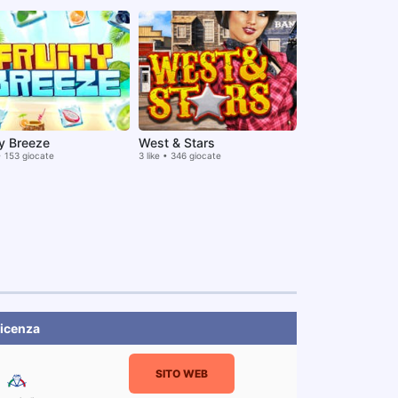
ty Breeze
West & Stars
 • 153 giocate
3 like • 346 giocate
icenza
SITO WEB