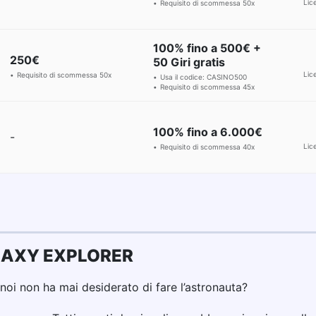
Lice
Requisito di scommessa 50x
100% fino a 500€ +
250€
50 Giri gratis
Lice
Requisito di scommessa 50x
Usa il codice:
CASINO500
Requisito di scommessa 45x
100% fino a 6.000€
-
Lice
Requisito di scommessa 40x
AXY EXPLORER
 noi non ha mai desiderato di fare l’astronauta?