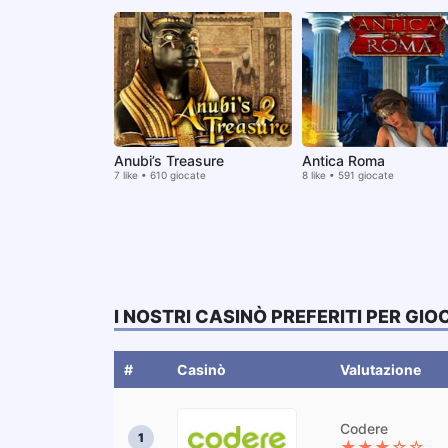
Anubi’s Treasure
Antica Roma
7 like • 610 giocate
8 like • 591 giocate
I NOSTRI CASINÒ PREFERITI PER GI
#
Casinò
Valutazione
1
★★★☆☆