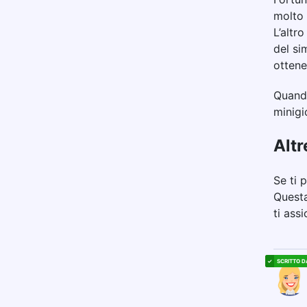
molto 
L’altr
del si
ottene
Quando
minigi
Altr
Se ti 
Questa
ti ass