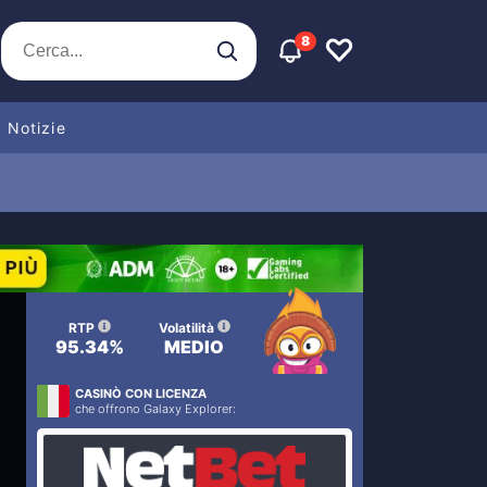
8
Notizie
RTP
Volatilità
95.34%
MEDIO
CASINÒ CON LICENZA
che offrono Galaxy Explorer: