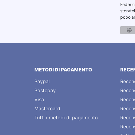
Federic
storyte
popolar
METODI DI PAGAMENTO
RECE
Paypal
Recen
Postepay
Recen
Visa
Recen
Mastercard
Recen
Tutti i metodi di pagamento
Recen
Recen