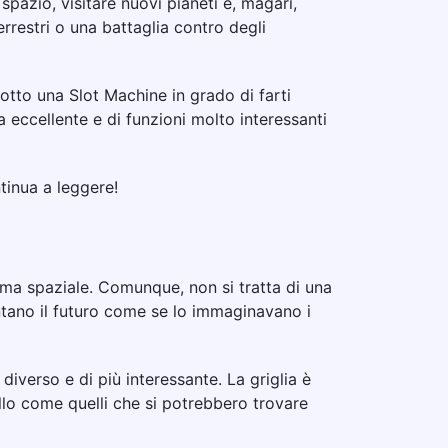
spazio, visitare nuovi pianeti e, magari,
errestri o una battaglia contro degli
otto una Slot Machine in grado di farti
ca eccellente e di funzioni molto interessanti
tinua a leggere!
a spaziale. Comunque, non si tratta di una
entano il futuro come se lo immaginavano i
iverso e di più interessante. La griglia è
ollo come quelli che si potrebbero trovare