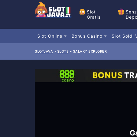
Slot
Sen
Gratis
Depo
Slot Online
Bonus Casino
Slot Soldi 
▼
▼
SLOTJAVA
»
SLOTS
»
GALAXY EXPLORER
G