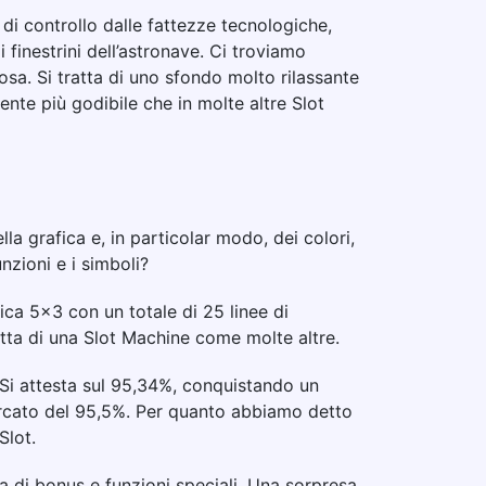
di controllo dalle fattezze tecnologiche,
finestrini dell’astronave. Ci troviamo
rosa. Si tratta di uno sfondo molto rilassante
ente più godibile che in molte altre Slot
a grafica e, in particolar modo, dei colori,
nzioni e i simboli?
ica 5×3 con un totale di 25 linee di
atta di una Slot Machine come molte altre.
. Si attesta sul 95,34%, conquistando un
ercato del 95,5%. Per quanto abbiamo detto
Slot.
di bonus e funzioni speciali. Una sorpresa