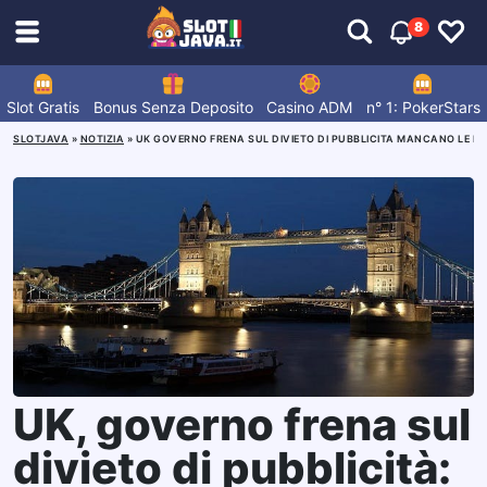
8
Slot Gratis
Bonus Senza Deposito
Casino ADM
n° 1: PokerStars
SLOTJAVA
»
NOTIZIA
»
UK GOVERNO FRENA SUL DIVIETO DI PUBBLICITA MANCANO LE P
UK, governo frena sul
divieto di pubblicità: