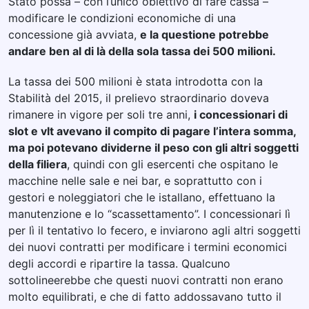
Stato possa – con l’unico obiettivo di fare cassa –
modificare le condizioni economiche di una
concessione già avviata,
e la questione potrebbe
andare ben al di là della sola tassa dei 500 milioni.
La tassa dei 500 milioni è stata introdotta con la
Stabilità del 2015, il prelievo straordinario doveva
rimanere in vigore per soli tre anni,
i concessionari di
slot e vlt avevano il compito di pagare l’intera somma,
ma poi potevano dividerne il peso con gli altri soggetti
della filiera
, quindi con gli esercenti che ospitano le
macchine nelle sale e nei bar, e soprattutto con i
gestori e noleggiatori che le istallano, effettuano la
manutenzione e lo “scassettamento”. I concessionari lì
per lì il tentativo lo fecero, e inviarono agli altri soggetti
dei nuovi contratti per modificare i termini economici
degli accordi e ripartire la tassa. Qualcuno
sottolineerebbe che questi nuovi contratti non erano
molto equilibrati, e che di fatto addossavano tutto il