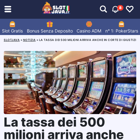
8
Slot Gratis
Bonus Senza Deposito
Casino ADM
n° 1: PokerStars
SLOTJAVA
»
NOTIZIA
»
LA TASSA DEI 500 MILIONI ARRIVA ANCHE IN CORTE DI GIUSTIZIA
La tassa dei 500
milioni arriva anche