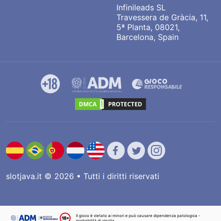
Infinileads SL
Travessera de Gràcia, 11,
5ª Planta, 08021,
Barcelona, Spain
slotjava.it © 2026 • Tutti i diritti riservati
Il gioco è vietato ai minori e può causare dipendenza patologica -
probabilità di vincita