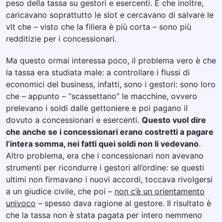
peso della tassa su gestori e esercenti. E che inoltre,
caricavano soprattutto le slot e cercavano di salvare le
vlt che – visto che la filiera è più corta – sono più
redditizie per i concessionari.
Ma questo ormai interessa poco, il problema vero è che
la tassa era studiata male: a controllare i flussi di
economici del business, infatti, sono i gestori: sono loro
che – appunto – “scassettano” le macchine, ovvero
prelevano i soldi dalle gettoniere e poi pagano il
dovuto a concessionari e esercenti.
Questo vuol dire
che anche se i concessionari erano costretti a pagare
l’intera somma, nei fatti quei soldi non li vedevano
.
Altro problema, era che i concessionari non avevano
strumenti per ricondurre i gestori all’ordine: se questi
ultimi non firmavano i nuovi accordi, toccava rivolgersi
a un giudice civile, che poi –
non c’è un orientamento
univoco
– spesso dava ragione al gestore. Il risultato è
che la tassa non è stata pagata per intero nemmeno