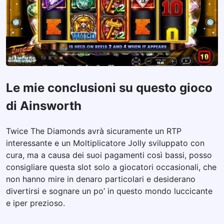
Le mie conclusioni su questo gioco
di Ainsworth
Twice The Diamonds avrà sicuramente un RTP
interessante e un Moltiplicatore Jolly sviluppato con
cura, ma a causa dei suoi pagamenti così bassi, posso
consigliare questa slot solo a giocatori occasionali, che
non hanno mire in denaro particolari e desiderano
divertirsi e sognare un po’ in questo mondo luccicante
e iper prezioso.