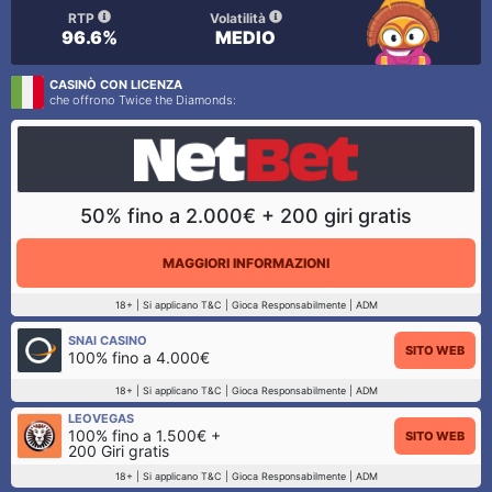
RTP
Volatilità
96.6%
MEDIO
CASINÒ CON LICENZA
che offrono Twice the Diamonds:
50% fino a 2.000€ + 200 giri gratis
MAGGIORI INFORMAZIONI
18+ | Si applicano T&C | Gioca Responsabilmente | ADM
SNAI CASINO
SITO WEB
100% fino a 4.000€
18+ | Si applicano T&C | Gioca Responsabilmente | ADM
LEOVEGAS
100% fino a 1.500€ +
SITO WEB
200 Giri gratis
18+ | Si applicano T&C | Gioca Responsabilmente | ADM