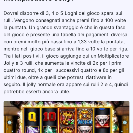
Dovrai disporre di 3, 4 o 5 Loghi del gioco sparsi sui
rulli. Vengono consegnati anche premi fino a 100 volte
la puntata. Un grande svantaggio è che in questa fase
del gioco è presente una tabella dei pagamenti diversa,
con premi molto più bassi fino a 1,33 volte la puntata,
mentre nel gioco base si arriva fino a 10 volte per riga.
Tra i lati positivi, il gioco aggiunge qui un Moltiplicatore
Jolly a 3 rulli, che aumenta le vincite di 2x per i primi
quattro round, 4x per i successivi quattro e 8x per gli
ultimi due, oltre a quelli che potresti riattivare in
seguito. Il jolly normale ora appare sui rulli 2 e 4, quindi
potrebbe esserti ancora utile.