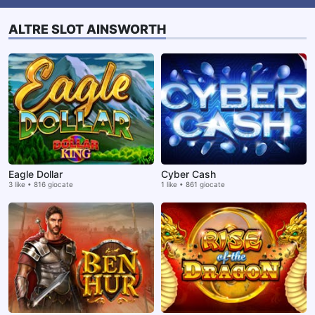
ALTRE SLOT AINSWORTH
Eagle Dollar
Cyber Cash
3 like • 816 giocate
1 like • 861 giocate