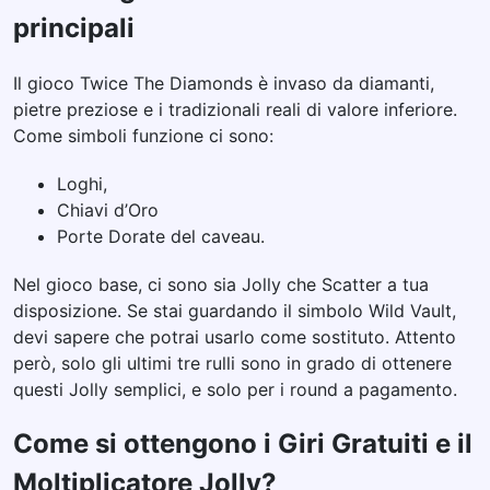
principali
Il gioco Twice The Diamonds è invaso da diamanti,
pietre preziose e i tradizionali reali di valore inferiore.
Come simboli funzione ci sono:
Loghi,
Chiavi d’Oro
Porte Dorate del caveau.
Nel gioco base, ci sono sia Jolly che Scatter a tua
disposizione. Se stai guardando il simbolo Wild Vault,
devi sapere che potrai usarlo come sostituto. Attento
però, solo gli ultimi tre rulli sono in grado di ottenere
questi Jolly semplici, e solo per i round a pagamento.
Come si ottengono i Giri Gratuiti e il
Moltiplicatore Jolly?