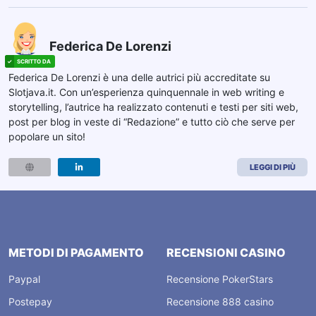
Federica De Lorenzi
Federica De Lorenzi è una delle autrici più accreditate su
Slotjava.it. Con un’esperienza quinquennale in web writing e
storytelling, l’autrice ha realizzato contenuti e testi per siti web,
post per blog in veste di “Redazione” e tutto ciò che serve per
popolare un sito!
LEGGI DI PIÙ
METODI DI PAGAMENTO
RECENSIONI CASINO
Paypal
Recensione PokerStars
Postepay
Recensione 888 casino