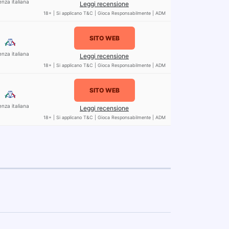
enza italiana
Leggi recensione
18+ | Si applicano T&C | Gioca Responsabilmente | ADM
SITO WEB
enza italiana
Leggi recensione
18+ | Si applicano T&C | Gioca Responsabilmente | ADM
SITO WEB
enza italiana
Leggi recensione
18+ | Si applicano T&C | Gioca Responsabilmente | ADM