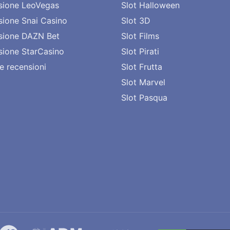
sione LeoVegas
Slot Halloween
sione Snai Casino
Slot 3D
sione DAZN Bet
Slot Films
sione StarCasino
Slot Pirati
le recensioni
Slot Frutta
Slot Marvel
Slot Pasqua