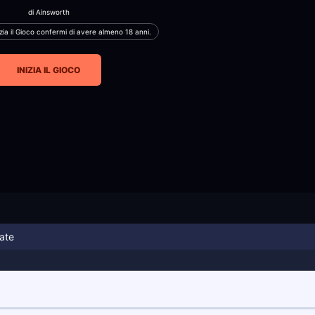
di
Ainsworth
zia il Gioco confermi di avere almeno 18 anni.
INIZIA IL GIOCO
ate