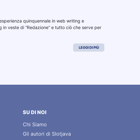
n’esperienza quinquennale in web writing e
log in veste di “Redazione” e tutto ciò che serve per
LEGGI DI PIÙ
SU DI NOI
Chi Siamo
Gli autori di Slotjava