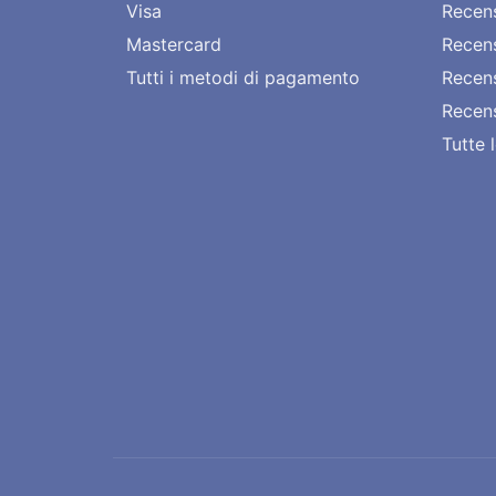
Visa
Recen
Mastercard
Recen
Tutti i metodi di pagamento
Recen
Recen
Tutte 