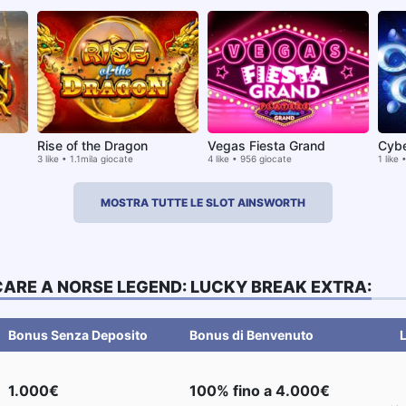
Rise of the Dragon
Vegas Fiesta Grand
Cybe
3 like • 1.1mila giocate
4 like • 956 giocate
1 like
MOSTRA TUTTE LE SLOT AINSWORTH
OCARE A
NORSE LEGEND: LUCKY BREAK EXTRA
:
Bonus Senza Deposito
Bonus di Benvenuto
1.000€
100% fino a 4.000€