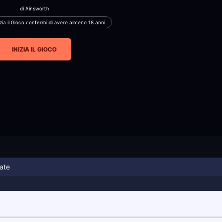
di
Ainsworth
zia il Gioco confermi di avere almeno 18 anni.
INIZIA IL GIOCO
ate