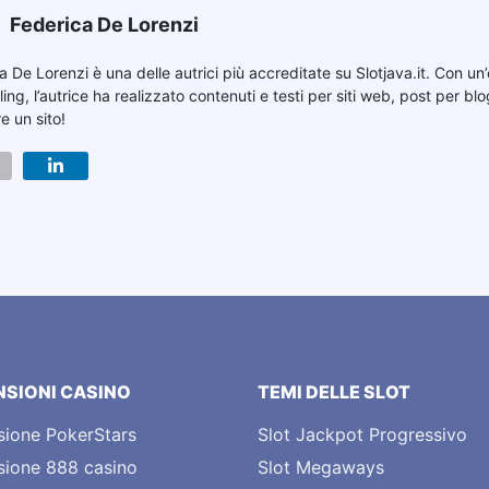
Federica De Lorenzi
a De Lorenzi è una delle autrici più accreditate su Slotjava.it. Con u
lling, l’autrice ha realizzato contenuti e testi per siti web, post per b
e un sito!
NSIONI CASINO
TEMI DELLE SLOT
sione PokerStars
Slot Jackpot Progressivo
sione 888 casino
Slot Megaways