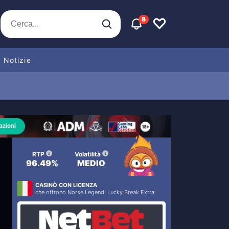
8
Notizie
RTP
Volatilità
96.49%
MEDIO
CASINÒ CON LICENZA
che offrono Norse Legend: Lucky Break Extra: