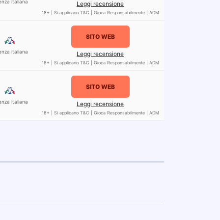
enza italiana
Leggi recensione
18+ | Si applicano T&C | Gioca Responsabilmente | ADM
SITO WEB
enza italiana
Leggi recensione
18+ | Si applicano T&C | Gioca Responsabilmente | ADM
SITO WEB
enza italiana
Leggi recensione
18+ | Si applicano T&C | Gioca Responsabilmente | ADM