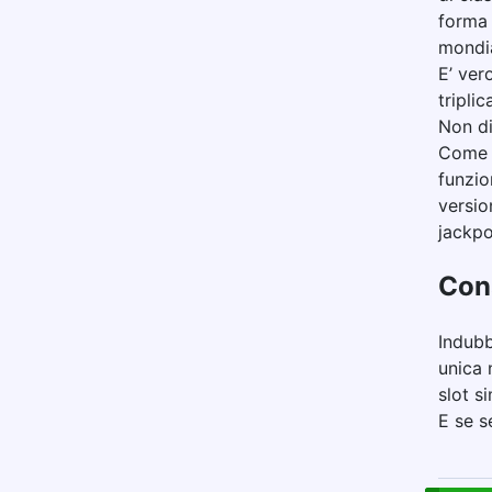
forma 
mondia
E’ ver
tripli
Non di
Come n
funzio
versio
jackpo
Cons
Indubb
unica 
slot s
E se s