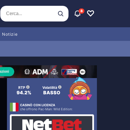
8
Notizie
RTP
Volatilità
94.2%
BASSO
CASINÒ CON LICENZA
che offrono Pac-Man: Wild Edition: