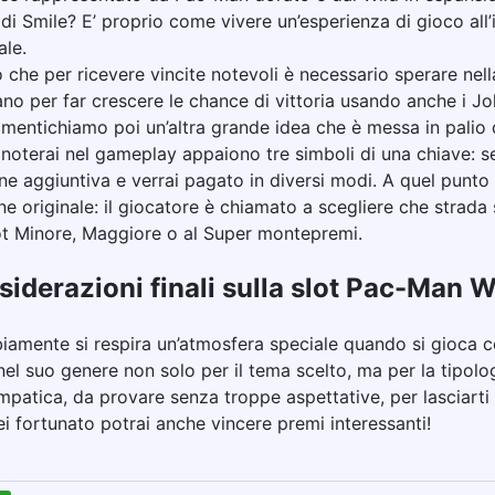
di Smile? E’ proprio come vivere un’esperienza di gioco all’
le.
o che per ricevere vincite notevoli è necessario sperare nella 
cano per far crescere le chance di vittoria usando anche i Jol
mentichiamo poi un’altra grande idea che è messa in palio d
oterai nel gameplay appaiono tre simboli di una chiave: se l
ne aggiuntiva e verrai pagato in diversi modi. A quel punto 
ne originale: il giocatore è chiamato a scegliere che strada
t Minore, Maggiore o al Super montepremi.
iderazioni finali sulla slot Pac-Man W
iamente si respira un’atmosfera speciale quando si gioca c
nel suo genere non solo per il tema scelto, ma per la tipolo
impatica, da provare senza troppe aspettative, per lasciarti
ei fortunato potrai anche vincere premi interessanti!