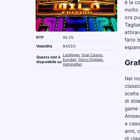
è la c
molto 
ora pu
Taglia
attira
RTP
94.2%
farlo 
Volatilità
BASSO
espans
LeoVegas
,
Snai Casino
,
Questa slot è
Eurobet
,
Gioco Digitale
,
Graf
disponibile su
AdmiralBet
Nel mo
classi
scelta
di sti
game c
Ainswo
a caso
anni, 
di cla