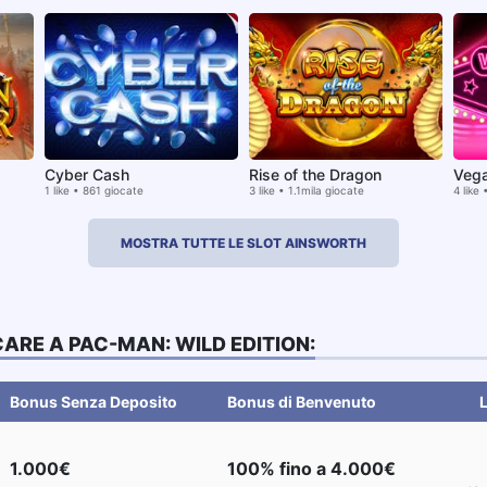
Cyber Cash
Rise of the Dragon
Vega
1 like • 861 giocate
3 like • 1.1mila giocate
4 like
MOSTRA TUTTE LE SLOT AINSWORTH
OCARE A
PAC-MAN: WILD EDITION
:
Bonus Senza Deposito
Bonus di Benvenuto
1.000€
100% fino a 4.000€