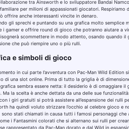
ollaborazione tra Ainsworth e lo sviluppatore Bandai Namco
familiare per milioni di appassionati giocatori. Respiriamo 
ò offrire anche interessanti vincite in denaro.
ndo gli sprechi e puntando su una grafica molto semplice ma
re i gamer e offrire round di gioco che potranno aiutare a vi
bisognerà scommettere in modo attento, osando quando il gio
ione che può riempire uno o più rulli.
ica e simboli di gioco
mento in cui parte l’avventura con Pac-Man Wild Edition si 
co di una slot online. Prima di tutto la griglia è di dimensio
 grafica sembra essere netta: il desiderio è di omaggiare il
le. Ma la scelta è anche dettata da una delle sue funzionalit
on i giri gratuiti si potrà assistere all’espansione dei rulli 
rth ha quindi voluto strizzare l’occhio al celebre gioco e n
 sono stati chiamati in causa tutti i famosi personaggi c
come i Fantasmini colorati che si alternano sui rulli per cre
sse rappresentato da Pac-Man dorato e dal Wild in espansion