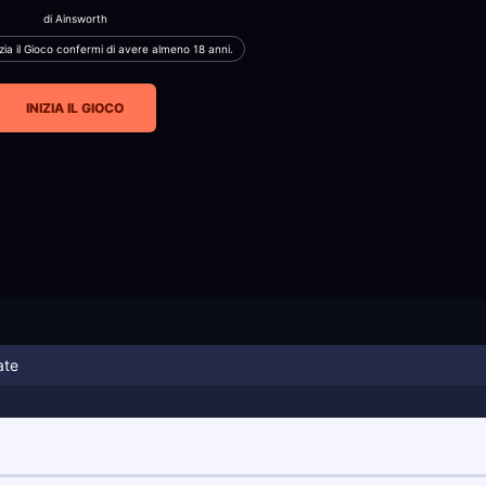
di
Ainsworth
zia il Gioco confermi di avere almeno 18 anni.
INIZIA IL GIOCO
ate