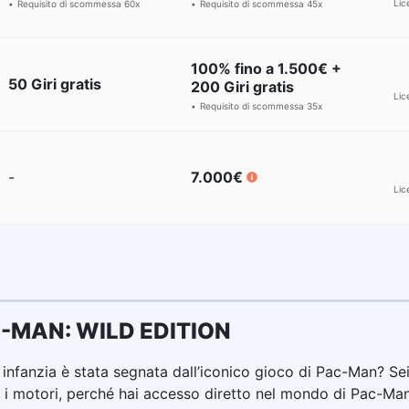
Lic
Requisito di scommessa 60x
Requisito di scommessa 45x
100% fino a 1.500€ +
50 Giri gratis
200 Giri gratis
Lic
Requisito di scommessa 35x
-
7.000€
Lic
-MAN: WILD EDITION
 infanzia è stata segnata dall’iconico gioco di Pac-Man? Sei
 i motori, perché hai accesso diretto nel mondo di Pac-Man 