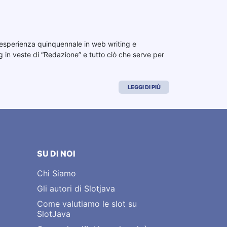
n’esperienza quinquennale in web writing e
log in veste di “Redazione” e tutto ciò che serve per
LEGGI DI PIÙ
SU DI NOI
Chi Siamo
Gli autori di Slotjava
Come valutiamo le slot su
SlotJava