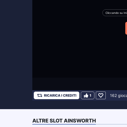
Cliccando su Ini
162
gioc
RICARICA I CREDITI
1
ALTRE SLOT AINSWORTH