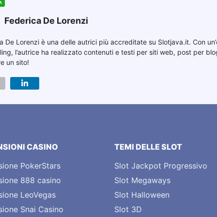
Federica De Lorenzi
a De Lorenzi è una delle autrici più accreditate su Slotjava.it. Con u
lling, l’autrice ha realizzato contenuti e testi per siti web, post per b
e un sito!
NSIONI CASINO
TEMI DELLE SLOT
sione PokerStars
Slot Jackpot Progressivo
sione 888 casino
Slot Megaways
sione LeoVegas
Slot Halloween
sione Snai Casino
Slot 3D