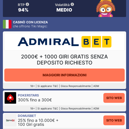
RTP
Volatilità
94%
MEDIO
CASINÒ CON LICENZA
che offrono Tiki Magic:
2000€ + 1000 GIRI GRATIS SENZA
DEPOSITO RICHIESTO
MAGGIORI INFORMAZIONI
18+ | Si applicano T&C | Gioca Responsabilmente | ADM
POKERSTARS
SITO WEB
300% fino a 300€
18+ | Si applicano T&C | Gioca Responsabilmente | ADM
DOMUSBET
25% fino a 10.000€ +
SITO WEB
100 Giri gratis