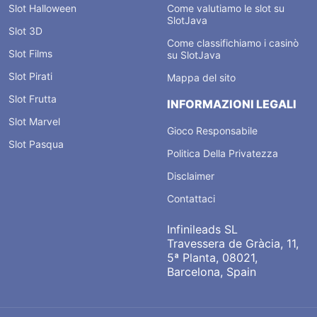
Slot Halloween
Come valutiamo le slot su
SlotJava
Slot 3D
Come classifichiamo i casinò
Slot Films
su SlotJava
Slot Pirati
Mappa del sito
Slot Frutta
INFORMAZIONI LEGALI
Slot Marvel
Gioco Responsabile
Slot Pasqua
Politica Della Privatezza
Disclaimer
Contattaci
Infinileads SL
Travessera de Gràcia, 11,
5ª Planta, 08021,
Barcelona, Spain