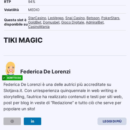
RTP
94%
Volatilità
MEDIO
StarCasino
,
LeoVegas
,
Snai Casino
,
Betsson
,
PokerStars
,
Questa slot è
GoldBet
,
Domusbet
,
Gioco Digitale
,
AdmiralBet
,
disponibile su
CasinoMania
TIKI MAGIC
Federica De Lorenzi
Federica De Lorenzi è una delle autrici più accreditate su
Slotjava.it. Con un’esperienza quinquennale in web writing e
storytelling, l’autrice ha realizzato contenuti e testi per siti web,
post per blog in veste di “Redazione” e tutto ciò che serve per
popolare un sito!
LEGGI DI PIÙ