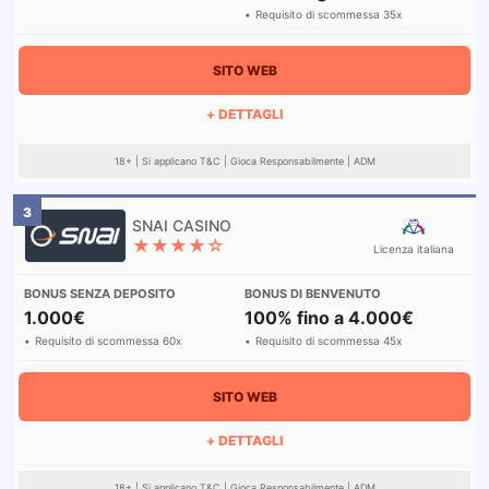
Requisito di scommessa 35x
SITO WEB
+ DETTAGLI
18+ | Si applicano T&C | Gioca Responsabilmente | ADM
3
★★★★☆
Licenza italiana
1.000€
100% fino a 4.000€
Requisito di scommessa 60x
Requisito di scommessa 45x
SITO WEB
+ DETTAGLI
18+ | Si applicano T&C | Gioca Responsabilmente | ADM