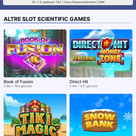
18+ | Si applicano T&C | Gioca Responsabilmente | ADM
ALTRE SLOT SCIENTIFIC GAMES
Book of Fusion
Direct Hit
2 like • 964 giocate
2 like • 621 giocate