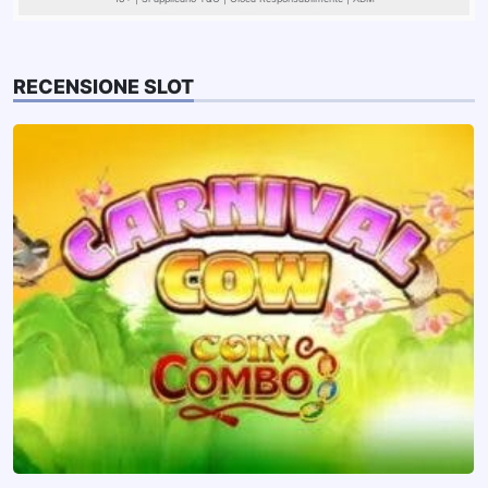
RECENSIONE SLOT