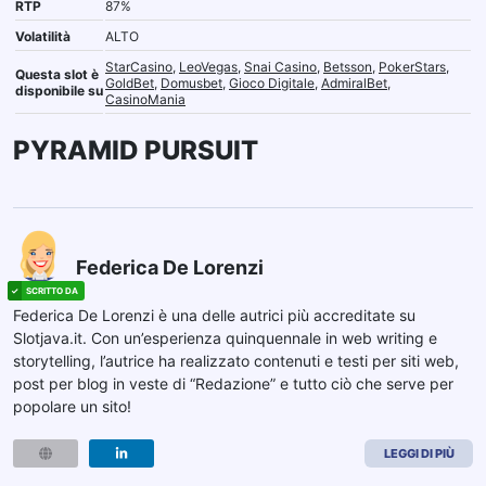
RTP
87%
Volatilità
ALTO
StarCasino
,
LeoVegas
,
Snai Casino
,
Betsson
,
PokerStars
,
Questa slot è
GoldBet
,
Domusbet
,
Gioco Digitale
,
AdmiralBet
,
disponibile su
CasinoMania
PYRAMID PURSUIT
Federica De Lorenzi
Federica De Lorenzi è una delle autrici più accreditate su
Slotjava.it. Con un’esperienza quinquennale in web writing e
storytelling, l’autrice ha realizzato contenuti e testi per siti web,
post per blog in veste di “Redazione” e tutto ciò che serve per
popolare un sito!
LEGGI DI PIÙ