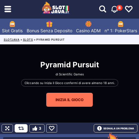
8
Slot Gratis
Bonus Senza Deposito
Casino ADM
n° 1: PokerStars
SLOTJAVA
»
SLOTS
»
PYRAMID PURSUIT
Pyramid Pursuit
di
Scientific Games
Cliccando su Inizia il Gioco confermi di avere almeno 18 anni.
INIZIA IL GIOCO
3
SEGNALA UN PROBLEMA