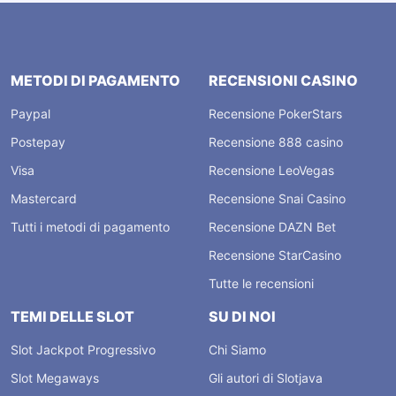
METODI DI PAGAMENTO
RECENSIONI CASINO
Paypal
Recensione PokerStars
Postepay
Recensione 888 casino
Visa
Recensione LeoVegas
Mastercard
Recensione Snai Casino
Tutti i metodi di pagamento
Recensione DAZN Bet
Recensione StarCasino
Tutte le recensioni
TEMI DELLE SLOT
SU DI NOI
Slot Jackpot Progressivo
Chi Siamo
Slot Megaways
Gli autori di Slotjava