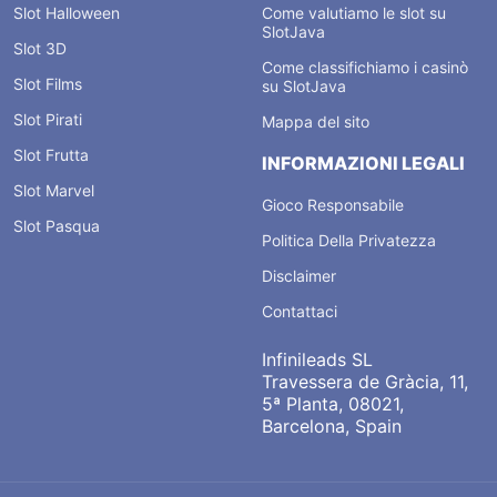
Slot Halloween
Come valutiamo le slot su
SlotJava
Slot 3D
Come classifichiamo i casinò
Slot Films
su SlotJava
Slot Pirati
Mappa del sito
Slot Frutta
INFORMAZIONI LEGALI
Slot Marvel
Gioco Responsabile
Slot Pasqua
Politica Della Privatezza
Disclaimer
Contattaci
Infinileads SL
Travessera de Gràcia, 11,
5ª Planta, 08021,
Barcelona, Spain