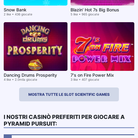
Snow Bank
Blazin' Hot 7s Big Bonus
2 like • 436 giocate
5 like • 965 giocate
Dancing Drums Prosperity
7's on Fire Power Mix
4 like • 2.0mila giocate
3 like • 407 giocate
MOSTRA TUTTE LE SLOT SCIENTIFIC GAMES
I NOSTRI CASINÒ PREFERITI PER GIOCARE A
PYRAMID PURSUIT
: