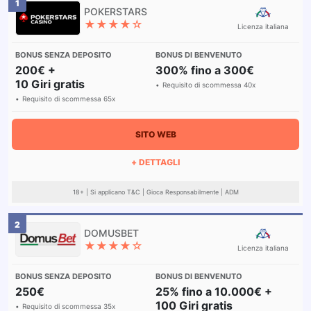
1
★★★★☆
Licenza italiana
200€ +
300% fino a 300€
10 Giri gratis
Requisito di scommessa 40x
Requisito di scommessa 65x
SITO WEB
+ DETTAGLI
18+ | Si applicano T&C | Gioca Responsabilmente | ADM
2
★★★★☆
Licenza italiana
250€
25% fino a 10.000€ +
100 Giri gratis
Requisito di scommessa 35x