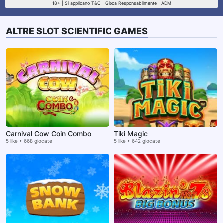
18+ | Si applicano T&C | Gioca Responsabilmente | ADM
ALTRE SLOT SCIENTIFIC GAMES
Carnival Cow Coin Combo
Tiki Magic
5 like • 668 giocate
5 like • 642 giocate