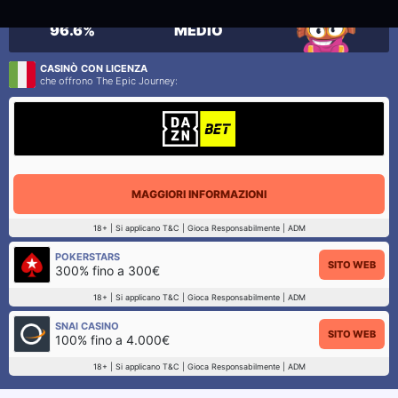
RTP
Volatilità
96.6%
MEDIO
CASINÒ CON LICENZA
che offrono The Epic Journey:
MAGGIORI INFORMAZIONI
18+ | Si applicano T&C | Gioca Responsabilmente | ADM
POKERSTARS
SITO WEB
300% fino a 300€
18+ | Si applicano T&C | Gioca Responsabilmente | ADM
SNAI CASINO
SITO WEB
100% fino a 4.000€
18+ | Si applicano T&C | Gioca Responsabilmente | ADM