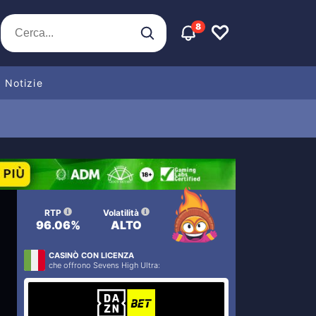
8
Notizie
RTP
Volatilità
96.06%
ALTO
CASINÒ CON LICENZA
che offrono Sevens High Ultra: