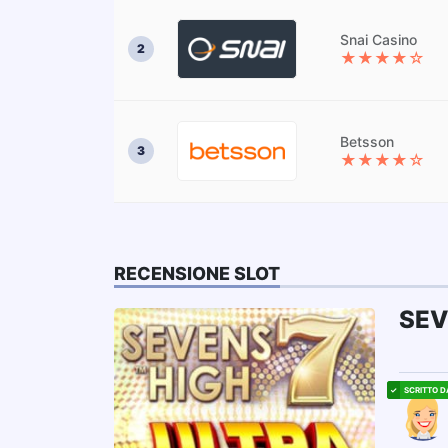
2
★★★★☆
3
★★★★☆
RECENSIONE SLOT
SEV