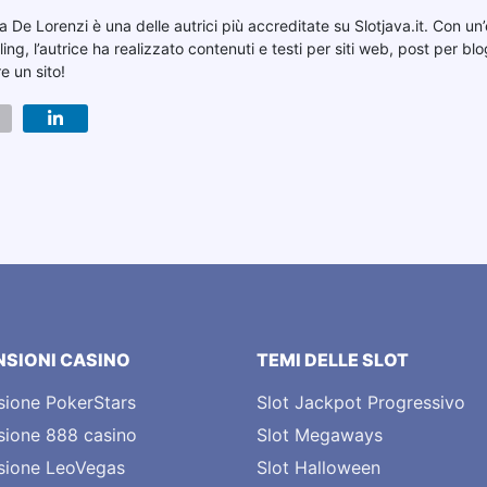
a De Lorenzi è una delle autrici più accreditate su Slotjava.it. Con u
lling, l’autrice ha realizzato contenuti e testi per siti web, post per b
e un sito!
NSIONI CASINO
TEMI DELLE SLOT
sione PokerStars
Slot Jackpot Progressivo
sione 888 casino
Slot Megaways
sione LeoVegas
Slot Halloween