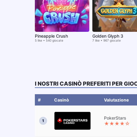
Pineapple Crush
Golden Glyph 3
5 like • 540 giocate
7 like • 967 giocate
I NOSTRI CASINÒ PREFERITI PER GI
#
Casinò
Valutazione
1
★★★★☆