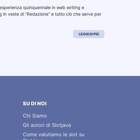
n’esperienza quinquennale in web writing e
log in veste di “Redazione” e tutto ciò che serve per
LEGGI DI PIÙ
SU DI NOI
Chi Siamo
Gli autori di Slotjava
Come valutiamo le slot su