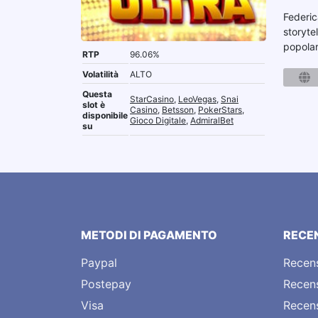
Federic
storyte
popolar
RTP
96.06%
Volatilità
ALTO
Questa
StarCasino
,
LeoVegas
,
Snai
slot è
Casino
,
Betsson
,
PokerStars
,
disponibile
Gioco Digitale
,
AdmiralBet
su
METODI DI PAGAMENTO
RECE
Paypal
Recen
Postepay
Recen
Visa
Recen