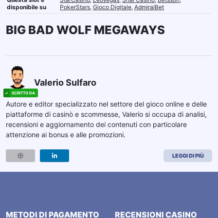
disponibile su
PokerStars
,
Gioco Digitale
,
AdmiralBet
BIG BAD WOLF MEGAWAYS
Valerio Sulfaro
Autore e editor specializzato nel settore del gioco online e delle
piattaforme di casinò e scommesse, Valerio si occupa di analisi,
recensioni e aggiornamento dei contenuti con particolare
attenzione ai bonus e alle promozioni.
LEGGI DI PIÙ
METODI DI PAGAMENTO
RECENSIONI CASINO