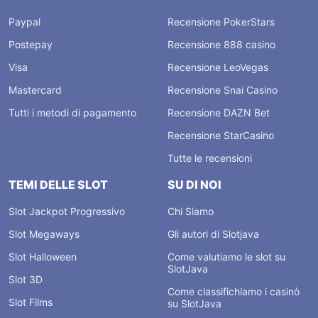
Paypal
Recensione PokerStars
Postepay
Recensione 888 casino
Visa
Recensione LeoVegas
Mastercard
Recensione Snai Casino
Tutti i metodi di pagamento
Recensione DAZN Bet
Recensione StarCasino
Tutte le recensioni
TEMI DELLE SLOT
SU DI NOI
Slot Jackpot Progressivo
Chi Siamo
Slot Megaways
Gli autori di Slotjava
Slot Halloween
Come valutiamo le slot su
SlotJava
Slot 3D
Come classifichiamo i casinò
Slot Films
su SlotJava