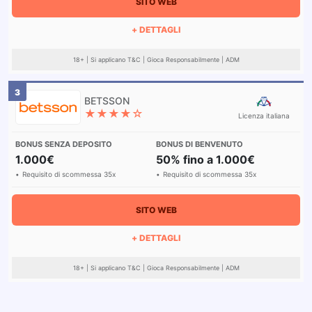
SITO WEB
+ DETTAGLI
18+ | Si applicano T&C | Gioca Responsabilmente | ADM
3
★★★★☆
Licenza italiana
1.000€
50% fino a 1.000€
Requisito di scommessa 35x
Requisito di scommessa 35x
SITO WEB
+ DETTAGLI
18+ | Si applicano T&C | Gioca Responsabilmente | ADM