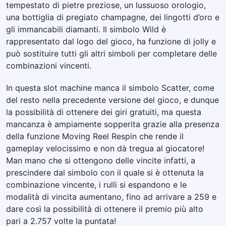
tempestato di pietre preziose, un lussuoso orologio,
una bottiglia di pregiato champagne, dei lingotti d’oro e
gli immancabili diamanti. Il simbolo Wild è
rappresentato dal logo del gioco, ha funzione di jolly e
può sostituire tutti gli altri simboli per completare delle
combinazioni vincenti.
In questa slot machine manca il simbolo Scatter, come
del resto nella precedente versione del gioco, e dunque
la possibilità di ottenere dei giri gratuiti, ma questa
mancanza è ampiamente sopperita grazie alla presenza
della funzione Moving Reel Respin che rende il
gameplay velocissimo e non dà tregua al giocatore!
Man mano che si ottengono delle vincite infatti, a
prescindere dal simbolo con il quale si è ottenuta la
combinazione vincente, i rulli si espandono e le
modalità di vincita aumentano, fino ad arrivare a 259 e
dare così la possibilità di ottenere il premio più alto
pari a 2.757 volte la puntata!