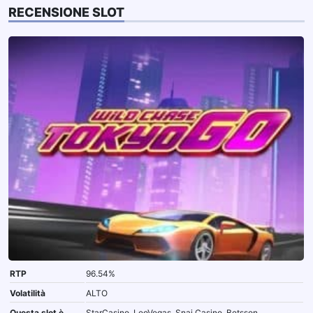
RECENSIONE SLOT
RTP
96.54%
Volatilità
ALTO
Questa slot è
StarCasino
,
LeoVegas
,
Snai Casino
,
Betsson
,