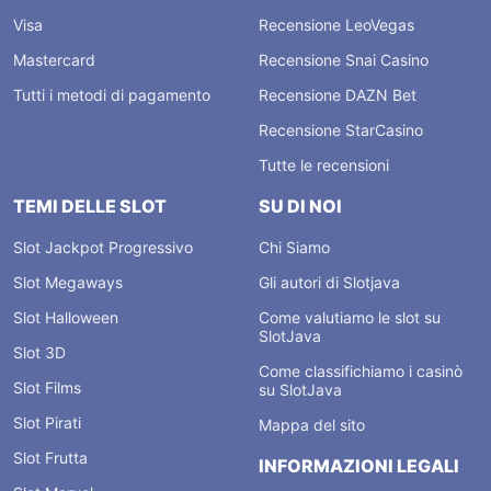
Visa
Recensione LeoVegas
Mastercard
Recensione Snai Casino
Tutti i metodi di pagamento
Recensione DAZN Bet
Recensione StarCasino
Tutte le recensioni
TEMI DELLE SLOT
SU DI NOI
Slot Jackpot Progressivo
Chi Siamo
Slot Megaways
Gli autori di Slotjava
Slot Halloween
Come valutiamo le slot su
SlotJava
Slot 3D
Come classifichiamo i casinò
Slot Films
su SlotJava
Slot Pirati
Mappa del sito
Slot Frutta
INFORMAZIONI LEGALI