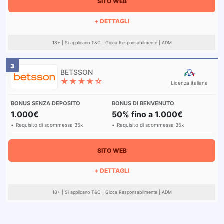
SITO WEB
+ DETTAGLI
18+ | Si applicano T&C | Gioca Responsabilmente | ADM
3
★★★★☆
Licenza italiana
1.000€
50% fino a 1.000€
Requisito di scommessa 35x
Requisito di scommessa 35x
SITO WEB
+ DETTAGLI
18+ | Si applicano T&C | Gioca Responsabilmente | ADM