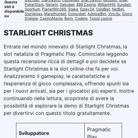
Questa
PokerStars
,
Netwin
,
Gekobet
,
888 Casino
,
WilliamHill
,
Eurobet
,
slot è
Sportium
,
PlanetWin365
,
Stake
,
Eplay24
,
GoldBet
,
NetBet
,
disponibile
StarVegas
,
Marathonbet
,
Domusbet
,
AdmiralBet
,
Vincitu
,
Gioco
su
Digitale
,
CasinoMania
,
Bwin
,
Codere
,
Totosì casinò
STARLIGHT CHRISTMAS
Entrate nel mondo innevato di Starlight Christmas, la
slot natalizia di Pragmatic Play. Cominciate leggendo
questa recensione ricca di dettagli e poi decidete se
Starlight Christmas è la slot online che fa per voi.
Analizzeremo il gameplay, le caratteristiche e
l’esperienza di gioco complessiva, offrendo spunti sia
per i nuovi arrivati, sia per i giocatori più esperti. Inoltre
continuando nella lettura, scoprirete di avere la
possibilità di esplorare la demo di Starlight Christmas
per divertirvi con questo titolo gratuitamente.
Pragmatic
Sviluppatore
Play