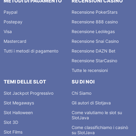
METODI DI PAGAMENTO
RECENSIONI CASINO
Paypal
Recensione PokerStars
Postepay
Recensione 888 casino
Visa
Recensione LeoVegas
Mastercard
Recensione Snai Casino
Tutti i metodi di pagamento
Recensione DAZN Bet
Recensione StarCasino
Tutte le recensioni
TEMI DELLE SLOT
SU DI NOI
Slot Jackpot Progressivo
Chi Siamo
Slot Megaways
Gli autori di Slotjava
Slot Halloween
Come valutiamo le slot su
SlotJava
Slot 3D
Come classifichiamo i casinò
Slot Films
su SlotJava