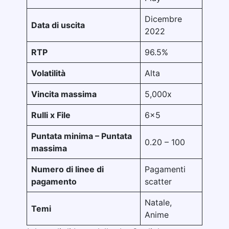
Dicembre
Data di uscita
2022
RTP
96.5%
Volatilità
Alta
Vincita massima
5,000x
Rulli x File
6×5
Puntata minima – Puntata
0.20 – 100
massima
Numero di linee di
Pagamenti
pagamento
scatter
Natale,
Temi
Anime