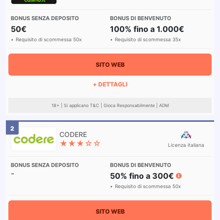
50€
100% fino a 1.000€
Requisito di scommessa 50x
Requisito di scommessa 35x
SITO WEB
+ DETTAGLI
18+ | Si applicano T&C | Gioca Responsabilmente | ADM
2
★★★☆☆
Licenza italiana
-
50% fino a 300€
Requisito di scommessa 50x
SITO WEB