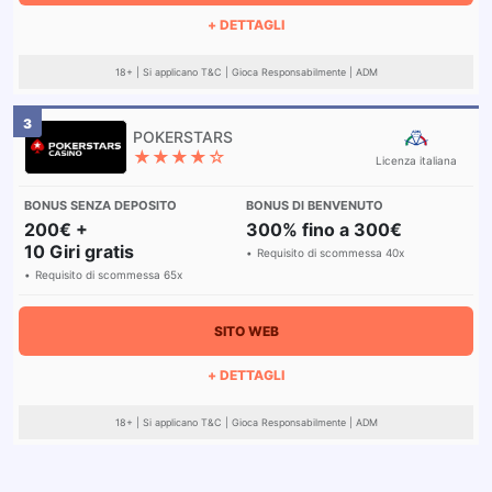
+ DETTAGLI
18+ | Si applicano T&C | Gioca Responsabilmente | ADM
3
★★★★☆
Licenza italiana
200€ +
300% fino a 300€
10 Giri gratis
Requisito di scommessa 40x
Requisito di scommessa 65x
SITO WEB
+ DETTAGLI
18+ | Si applicano T&C | Gioca Responsabilmente | ADM