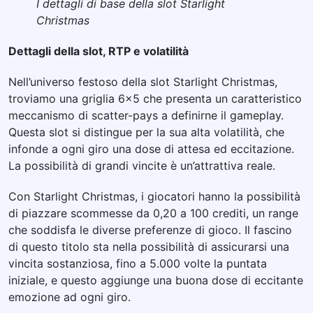
I dettagli di base della slot Starlight
Christmas
Dettagli della slot, RTP e volatilità
Nell’universo festoso della slot Starlight Christmas,
troviamo una griglia 6×5 che presenta un caratteristico
meccanismo di scatter-pays a definirne il gameplay.
Questa slot si distingue per la sua alta volatilità, che
infonde a ogni giro una dose di attesa ed eccitazione.
La possibilità di grandi vincite è un’attrattiva reale.
Con Starlight Christmas, i giocatori hanno la possibilità
di piazzare scommesse da 0,20 a 100 crediti, un range
che soddisfa le diverse preferenze di gioco. Il fascino
di questo titolo sta nella possibilità di assicurarsi una
vincita sostanziosa, fino a 5.000 volte la puntata
iniziale, e questo aggiunge una buona dose di eccitante
emozione ad ogni giro.