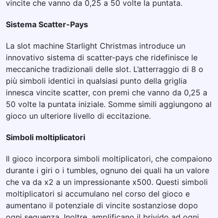
vincite che vanno da 0,25 a 50 volte la puntata.
Sistema Scatter-Pays
La slot machine Starlight Christmas introduce un
innovativo sistema di scatter-pays che ridefinisce le
meccaniche tradizionali delle slot. L’atterraggio di 8 o
più simboli identici in qualsiasi punto della griglia
innesca vincite scatter, con premi che vanno da 0,25 a
50 volte la puntata iniziale. Somme simili aggiungono al
gioco un ulteriore livello di eccitazione.
Simboli moltiplicatori
Il gioco incorpora simboli moltiplicatori, che compaiono
durante i giri o i tumbles, ognuno dei quali ha un valore
che va da x2 a un impressionante x500. Questi simboli
moltiplicatori si accumulano nel corso del gioco e
aumentano il potenziale di vincite sostanziose dopo
ogni sequenza. Inoltre, amplificano il brivido ad ogni