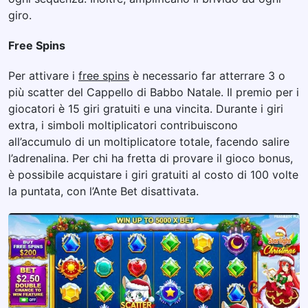
giro.
Free Spins
Per attivare i
free spins
è necessario far atterrare 3 o
più scatter del Cappello di Babbo Natale. Il premio per i
giocatori è 15 giri gratuiti e una vincita. Durante i giri
extra, i simboli moltiplicatori contribuiscono
all’accumulo di un moltiplicatore totale, facendo salire
l’adrenalina. Per chi ha fretta di provare il gioco bonus,
è possibile acquistare i giri gratuiti al costo di 100 volte
la puntata, con l’Ante Bet disattivata.