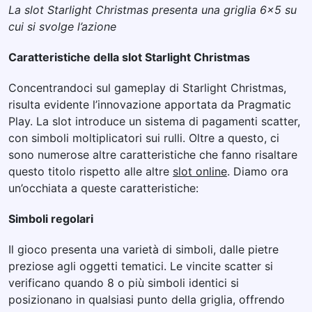
La slot Starlight Christmas presenta una griglia 6×5 su
cui si svolge l’azione
Caratteristiche della slot Starlight Christmas
Concentrandoci sul gameplay di Starlight Christmas,
risulta evidente l’innovazione apportata da Pragmatic
Play. La slot introduce un sistema di pagamenti scatter,
con simboli moltiplicatori sui rulli. Oltre a questo, ci
sono numerose altre caratteristiche che fanno risaltare
questo titolo rispetto alle altre
slot online
. Diamo ora
un’occhiata a queste caratteristiche:
Simboli regolari
Il gioco presenta una varietà di simboli, dalle pietre
preziose agli oggetti tematici. Le vincite scatter si
verificano quando 8 o più simboli identici si
posizionano in qualsiasi punto della griglia, offrendo