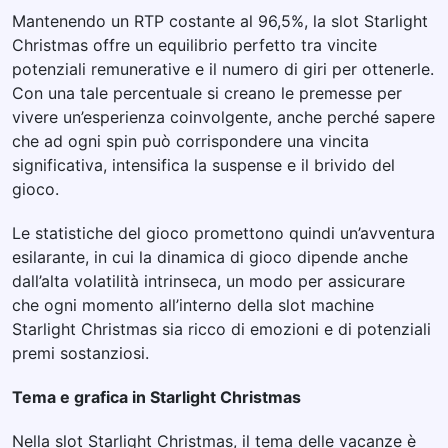
Mantenendo un RTP costante al 96,5%, la slot Starlight
Christmas offre un equilibrio perfetto tra vincite
potenziali remunerative e il numero di giri per ottenerle.
Con una tale percentuale si creano le premesse per
vivere un’esperienza coinvolgente, anche perché sapere
che ad ogni spin può corrispondere una vincita
significativa, intensifica la suspense e il brivido del
gioco.
Le statistiche del gioco promettono quindi un’avventura
esilarante, in cui la dinamica di gioco dipende anche
dall’alta volatilità intrinseca, un modo per assicurare
che ogni momento all’interno della slot machine
Starlight Christmas sia ricco di emozioni e di potenziali
premi sostanziosi.
Tema e grafica in Starlight Christmas
Nella slot Starlight Christmas, il tema delle vacanze è