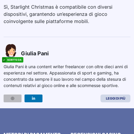
Sì, Starlight Christmas è compatibile con diversi
dispositivi, garantendo un’esperienza di gioco
coinvolgente sulle piattaforme mobili.
Giulia Pani
Giulia Pani è una content writer freelancer con oltre dieci anni di
esperienza nel settore. Appassionata di sport e gaming, ha
concentrato da sempre il suo lavoro nel campo della stesura di
contenuti relativi al gioco online e alle scommesse sportive.
LEGGI DI PIÙ