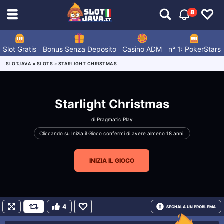
8
Slot Gratis
Bonus Senza Deposito
Casino ADM
n° 1: PokerStars
SLOTJAVA
»
SLOTS
»
STARLIGHT CHRISTMAS
Starlight Christmas
di
Pragmatic Play
Cliccando su Inizia il Gioco confermi di avere almeno 18 anni.
INIZIA IL GIOCO
4
SEGNALA UN PROBLEMA