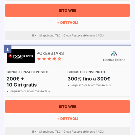
SITO WEB
+ DETTAGLI
18+ | Si applicano T&C | Gioca Responsabilmente | ADM
3
★★★★☆
Licenza italiana
200€ +
300% fino a 300€
10 Giri gratis
Requisito di scommessa 40x
Requisito di scommessa 65x
SITO WEB
+ DETTAGLI
18+ | Si applicano T&C | Gioca Responsabilmente | ADM