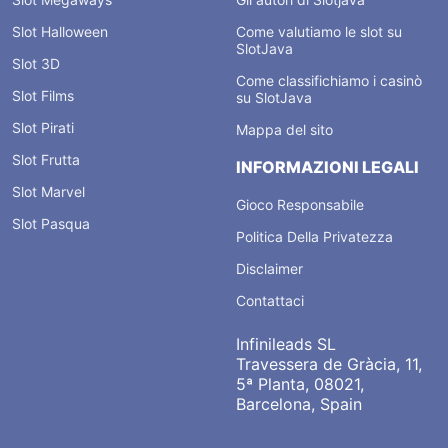
Slot Halloween
Come valutiamo le slot su
SlotJava
Slot 3D
Come classifichiamo i casinò
Slot Films
su SlotJava
Slot Pirati
Mappa del sito
Slot Frutta
INFORMAZIONI LEGALI
Slot Marvel
Gioco Responsabile
Slot Pasqua
Politica Della Privatezza
Disclaimer
Contattaci
Infinileads SL
Travessera de Gràcia, 11,
5ª Planta, 08021,
Barcelona, Spain