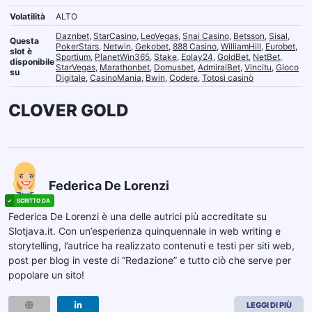
Volatilità
ALTO
Daznbet
,
StarCasino
,
LeoVegas
,
Snai Casino
,
Betsson
,
Sisal
,
Questa
PokerStars
,
Netwin
,
Gekobet
,
888 Casino
,
WilliamHill
,
Eurobet
,
slot è
Sportium
,
PlanetWin365
,
Stake
,
Eplay24
,
GoldBet
,
NetBet
,
disponibile
StarVegas
,
Marathonbet
,
Domusbet
,
AdmiralBet
,
Vincitu
,
Gioco
su
Digitale
,
CasinoMania
,
Bwin
,
Codere
,
Totosì casinò
CLOVER GOLD
Federica De Lorenzi
Federica De Lorenzi è una delle autrici più accreditate su
Slotjava.it. Con un’esperienza quinquennale in web writing e
storytelling, l’autrice ha realizzato contenuti e testi per siti web,
post per blog in veste di “Redazione” e tutto ciò che serve per
popolare un sito!
LEGGI DI PIÙ