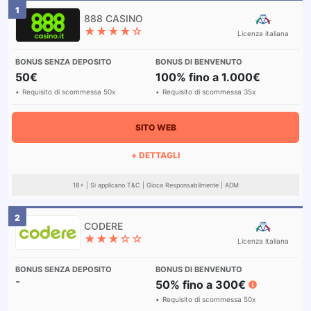
1
★★★★☆
Licenza italiana
50€
100% fino a 1.000€
Requisito di scommessa 50x
Requisito di scommessa 35x
SITO WEB
+ DETTAGLI
18+ | Si applicano T&C | Gioca Responsabilmente | ADM
2
★★★☆☆
Licenza italiana
-
50% fino a 300€
Requisito di scommessa 50x