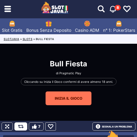
8
Slot Gratis
Bonus Senza Deposito
Casino ADM
n° 1: PokerStars
SLOTJAVA
»
SLOTS
»
BULL FIESTA
Bull Fiesta
di
Pragmatic Play
Cliccando su Inizia il Gioco confermi di avere almeno 18 anni.
INIZIA IL GIOCO
7
SEGNALA UN PROBLEMA