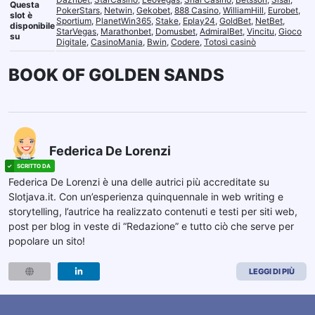
Questa
PokerStars
,
Netwin
,
Gekobet
,
888 Casino
,
WilliamHill
,
Eurobet
,
slot è
Sportium
,
PlanetWin365
,
Stake
,
Eplay24
,
GoldBet
,
NetBet
,
disponibile
StarVegas
,
Marathonbet
,
Domusbet
,
AdmiralBet
,
Vincitu
,
Gioco
su
Digitale
,
CasinoMania
,
Bwin
,
Codere
,
Totosì casinò
BOOK OF GOLDEN SANDS
Federica De Lorenzi
Federica De Lorenzi è una delle autrici più accreditate su
Slotjava.it. Con un’esperienza quinquennale in web writing e
storytelling, l’autrice ha realizzato contenuti e testi per siti web,
post per blog in veste di “Redazione” e tutto ciò che serve per
popolare un sito!
LEGGI DI PIÙ