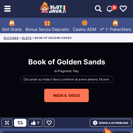
8
Slot Gratis
Bonus Senza Deposito
Casino ADM
n° 1: PokerStars
SLOTJAVA
»
SLOTS
»
BOOK OF GOLDEN SANDS
Book of Golden Sands
di
Pragmatic Play
Cliccando su Inizia il Gioco confermi di avere almeno 18 anni.
INIZIA IL GIOCO
7
SEGNALA UN PROBLEMA