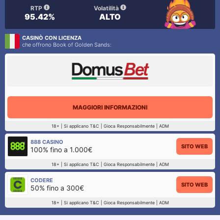
RTP
Volatilità
95.42%
ALTO
CASINÒ CON LICENZA
che offrono Book of Golden Sands:
MAGGIORI INFORMAZIONI
18+ | Si applicano T&C | Gioca Responsabilmente | ADM
888 CASINO
SITO WEB
100% fino a 1.000€
18+ | Si applicano T&C | Gioca Responsabilmente | ADM
CODERE
SITO WEB
50% fino a 300€
18+ | Si applicano T&C | Gioca Responsabilmente | ADM