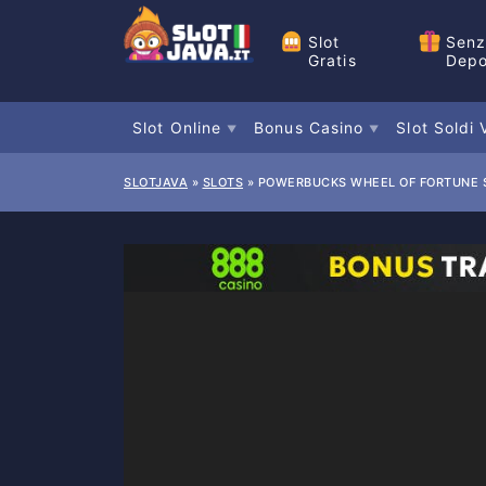
Slot
Sen
Gratis
Depo
Slot Online
Bonus Casino
Slot Soldi 
▼
▼
SLOTJAVA
»
SLOTS
»
POWERBUCKS WHEEL OF FORTUNE 
PowerBucks Wheel o