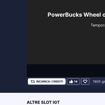
Cliccando su Ini
PowerBucks Wheel o
1905
gi
RICARICA I CREDITI
14
ALTRE SLOT IGT