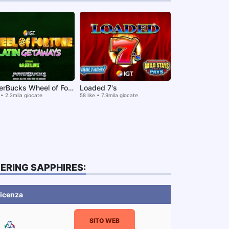
PowerBucks Wheel of Fortune Latin Getaways
Loaded 7's
e • 2.2mila giocate
58 like • 7.9mila giocate
ERING SAPPHIRES
:
icenza
SITO WEB