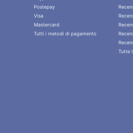
Postepay
Recen
Visa
Recen
Mastercard
Recen
Tutti i metodi di pagamento
Recen
Recen
Tutte 