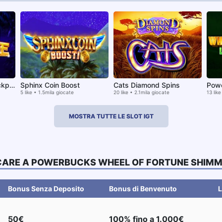
Fortune Coin MegaJackpots
Sphinx Coin Boost
Cats Diamond Spins
5 like • 1.5mila giocate
20 like • 2.1mila giocate
13 lik
MOSTRA TUTTE LE SLOT IGT
OCARE A
POWERBUCKS WHEEL OF FORTUNE SHIMM
Bonus Senza Deposito
Bonus di Benvenuto
L
50€
100% fino a 1.000€