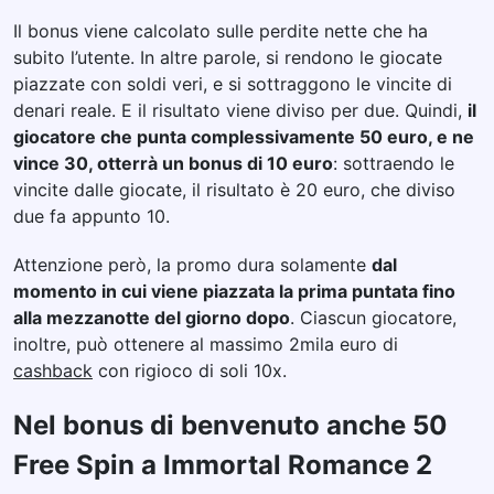
Il bonus viene calcolato sulle perdite nette che ha
subito l’utente. In altre parole, si rendono le giocate
piazzate con soldi veri, e si sottraggono le vincite di
denari reale. E il risultato viene diviso per due. Quindi,
il
giocatore che punta complessivamente 50 euro, e ne
vince 30, otterrà un bonus di 10 euro
: sottraendo le
vincite dalle giocate, il risultato è 20 euro, che diviso
due fa appunto 10.
Attenzione però, la promo dura solamente
dal
momento in cui viene piazzata la prima puntata fino
alla mezzanotte del giorno dopo
. Ciascun giocatore,
inoltre, può ottenere al massimo 2mila euro di
cashback
con rigioco di soli 10x.
Nel bonus di benvenuto anche 50
Free Spin a Immortal Romance 2