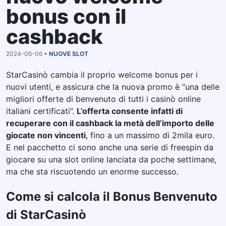
bonus con il
cashback
2024-06-06 •
NUOVE SLOT
StarCasinò cambia il proprio welcome bonus per i
nuovi utenti, e assicura che la nuova promo è “una delle
migliori offerte di benvenuto di tutti i casinò online
italiani certificati”.
L’offerta consente infatti di
recuperare con il cashback la metà dell’importo delle
giocate non vincenti
, fino a un massimo di 2mila euro.
E nel pacchetto ci sono anche una serie di freespin da
giocare su una slot online lanciata da poche settimane,
ma che sta riscuotendo un enorme successo.
Come si calcola il Bonus Benvenuto
di StarCasinò