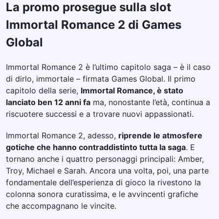
La promo prosegue sulla slot
Immortal Romance 2 di Games
Global
Immortal Romance 2 è l’ultimo capitolo saga – è il caso
di dirlo, immortale – firmata Games Global. Il primo
capitolo della serie,
Immortal Romance, è stato
lanciato ben 12 anni fa
ma, nonostante l’età, continua a
riscuotere successi e a trovare nuovi appassionati.
Immortal Romance 2, adesso,
riprende le atmosfere
gotiche che hanno contraddistinto tutta la saga
. E
tornano anche i quattro personaggi principali: Amber,
Troy, Michael e Sarah. Ancora una volta, poi, una parte
fondamentale dell’esperienza di gioco la rivestono la
colonna sonora curatissima, e le avvincenti grafiche
che accompagnano le vincite.