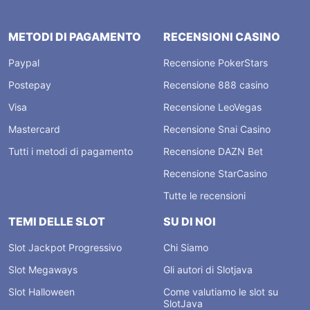
METODI DI PAGAMENTO
RECENSIONI CASINO
Paypal
Recensione PokerStars
Postepay
Recensione 888 casino
Visa
Recensione LeoVegas
Mastercard
Recensione Snai Casino
Tutti i metodi di pagamento
Recensione DAZN Bet
Recensione StarCasino
Tutte le recensioni
TEMI DELLE SLOT
SU DI NOI
Slot Jackpot Progressivo
Chi Siamo
Slot Megaways
Gli autori di Slotjava
Slot Halloween
Come valutiamo le slot su
SlotJava