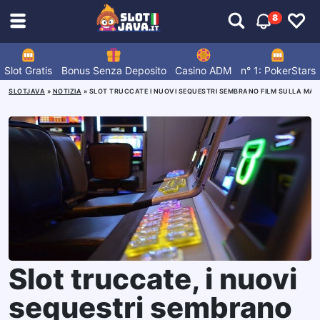
8
Slot Gratis
Bonus Senza Deposito
Casino ADM
n° 1: PokerStars
SLOTJAVA
»
NOTIZIA
»
SLOT TRUCCATE I NUOVI SEQUESTRI SEMBRANO FILM SULLA MAL
Slot truccate, i nuovi
sequestri sembrano