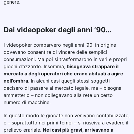
genere.
Dai videopoker degli anni ‘90…
I videopoker comparvero negli anni ‘90, in origine
dovevano consentire di vincere delle semplici
consumazioni. Ma poi si trasformarono in veri e propri
giochi d’azzardo. Insomma,
bisognava strappare il
mercato a degli operatori che erano abituati a agire
nell’ombra
. In alcuni casi quegli stessi soggetti
decisero di passare al mercato legale, ma – bisogna
ammetterlo – non collegavano alla rete un certo
numero di macchine.
In questo modo le giocate non venivano contabilizzate,
e – soprattutto nei primi tempi – si riusciva a evadere il
prelievo erariale.
Nei casi più gravi, arrivavano a