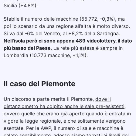
Sicilia (+4,8%).
Stabile il numero delle macchine (55.772, -0,3%), ma
poi lo scenario da una regione all’altra è molto diverso.
Si va dal -6% del Veneto, al +8,2% della Sardegna.
Nell’isola però ci sono appena 489 videolottery, il dato
più basso del Paese
. La rete più estesa è sempre in
Lombardia (10.773 macchine, +1,1%).
Il caso del Piemonte
Un discorso a parte merita il Piemonte,
dove il
distanziometro ha colpito anche le sale pre-esistenti
,
ovvero quelle che erano già aperte quando è entrata in
vigore la legge regionale, e che solitamente vengono
esentate. Per le AWP, il numero di sale e macchine è
calato sensibilmente, adesso siamo tornati ai livelli del