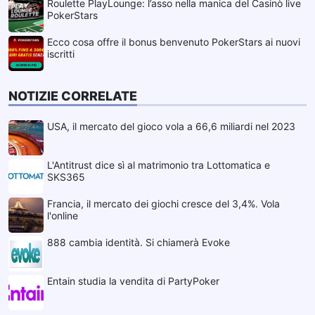
Roulette PlayLounge: l’asso nella manica del Casinò live
PokerStars
Ecco cosa offre il bonus benvenuto PokerStars ai nuovi
iscritti
NOTIZIE CORRELATE
USA, il mercato del gioco vola a 66,6 miliardi nel 2023
L'Antitrust dice sì al matrimonio tra Lottomatica e
SKS365
Francia, il mercato dei giochi cresce del 3,4%. Vola
l'online
888 cambia identità. Si chiamerà Evoke
Entain studia la vendita di PartyPoker