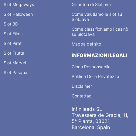
Slot Megaways
Gli autori di Slotjava
Slot Halloween
Come valutiamo le slot su
SlotJava
Slot 3D
Come classifichiamo i casinò
Slot Films
su SlotJava
Slot Pirati
Mappa del sito
Slot Frutta
INFORMAZIONI LEGALI
Slot Marvel
Gioco Responsabile
Slot Pasqua
Politica Della Privatezza
Disclaimer
Contattaci
Infinileads SL
Travessera de Gràcia, 11,
5ª Planta, 08021,
Barcelona, Spain