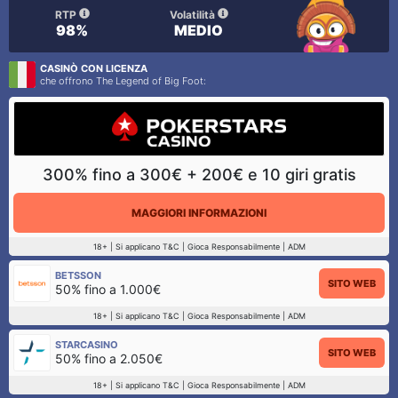
RTP
Volatilità
98%
MEDIO
CASINÒ CON LICENZA
che offrono The Legend of Big Foot:
300% fino a 300€ + 200€ e 10 giri gratis
MAGGIORI INFORMAZIONI
18+ | Si applicano T&C | Gioca Responsabilmente | ADM
BETSSON
SITO WEB
50% fino a 1.000€
18+ | Si applicano T&C | Gioca Responsabilmente | ADM
STARCASINO
SITO WEB
50% fino a 2.050€
18+ | Si applicano T&C | Gioca Responsabilmente | ADM