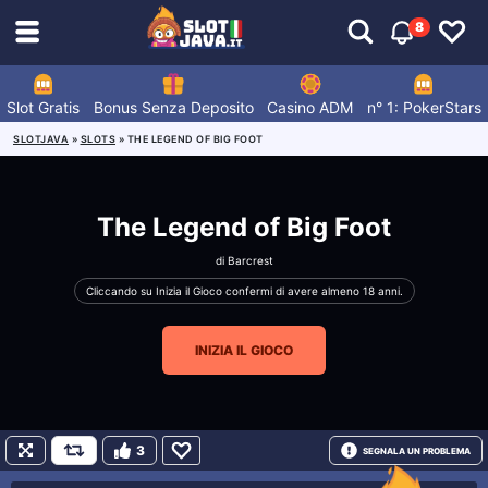
8
Slot Gratis
Bonus Senza Deposito
Casino ADM
n° 1: PokerStars
SLOTJAVA
»
SLOTS
»
THE LEGEND OF BIG FOOT
The Legend of Big Foot
di
Barcrest
Cliccando su Inizia il Gioco confermi di avere almeno 18 anni.
INIZIA IL GIOCO
3
SEGNALA UN PROBLEMA