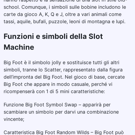
school. Comunque, i simboli sulle bobine includono le
carte da gioco A, K, Q e J, oltre a vari animali come
tassi, aquile, bufali, puzzole, leoni di montagna e lupi.
Funzioni e simboli della Slot
Machine
Big Foot è il simbolo jolly e sostituisce tutti gli altri
simboli, tranne lo Scatter, rappresentato dalla figura
dell’impronta del Big Foot. Nel gioco di base, cercate
Big Foot che appare in modo casuale, perché vi
ricompenserà con 1 di 5 mini caratteristiche:
Funzione Big Foot Symbol Swap – apparirà per
scambiare un simbolo per darvi una combinazione
vincente;
Caratteristica Big Foot Random Wilds – Big Foot può