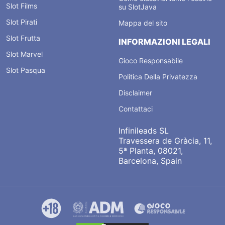
Slot Films
su SlotJava
Slot Pirati
Mappa del sito
Slot Frutta
INFORMAZIONI LEGALI
Slot Marvel
Gioco Responsabile
Slot Pasqua
Politica Della Privatezza
Disclaimer
Contattaci
Infinileads SL
Travessera de Gràcia, 11,
5ª Planta, 08021,
Barcelona, Spain