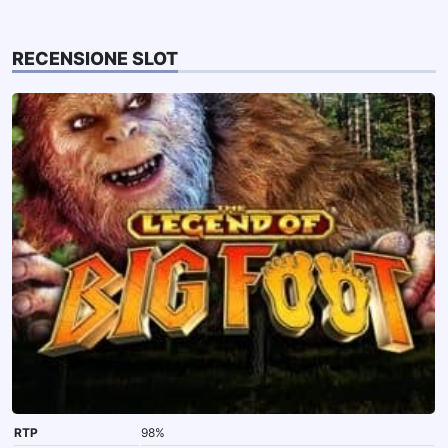
RECENSIONE SLOT
RTP
98%