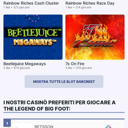
Rainbow Riches Cash Cluster
Rainbow Riches Race Day
1 like • 572 giocate
1 like • 214 giocate
Beetlejuice Megaways
7s On Fire
2 like • 979 giocate
3 like • 378 giocate
MOSTRA TUTTE LE SLOT BARCREST
I NOSTRI CASINÒ PREFERITI PER GIOCARE A
THE LEGEND OF BIG FOOT
:
1