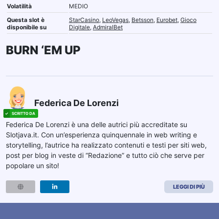
Volatilità
MEDIO
Questa slot è
StarCasino
,
LeoVegas
,
Betsson
,
Eurobet
,
Gioco
disponibile su
Digitale
,
AdmiralBet
BURN ‘EM UP
Federica De Lorenzi
Federica De Lorenzi è una delle autrici più accreditate su
Slotjava.it. Con un’esperienza quinquennale in web writing e
storytelling, l’autrice ha realizzato contenuti e testi per siti web,
post per blog in veste di “Redazione” e tutto ciò che serve per
popolare un sito!
LEGGI DI PIÙ