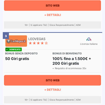
SITO WEB
+ DETTAGLI
18+ | Si applicano T&C | Gioca Responsabilmente | ADM
3
★★★★☆
Licenza italiana
50 Giri gratis
100% fino a 1.500€ +
200 Giri gratis
Requisito di scommessa 35x
SITO WEB
+ DETTAGLI
18+ | Si applicano T&C | Gioca Responsabilmente | ADM