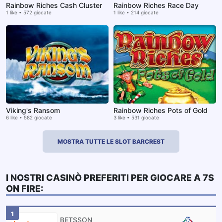
Rainbow Riches Cash Cluster
Rainbow Riches Race Day
1 like • 572 giocate
1 like • 214 giocate
Viking's Ransom
Rainbow Riches Pots of Gold
6 like • 582 giocate
3 like • 531 giocate
MOSTRA TUTTE LE SLOT BARCREST
I NOSTRI CASINÒ PREFERITI PER GIOCARE A
7S
ON FIRE
:
1