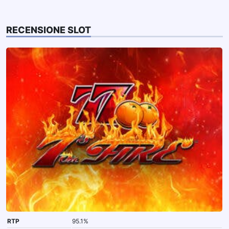
RECENSIONE SLOT
RTP
95.1%