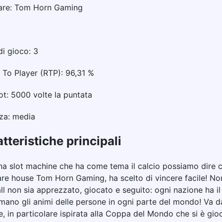
are: Tom Horn Gaming
5
di gioco: 3
 To Player (RTP): 96,31 %
t: 5000 volte la puntata
za: media
tteristiche principali
a slot machine che ha come tema il calcio possiamo dire ch
re house Tom Horn Gaming, ha scelto di vincere facile! Non
ll non sia apprezzato, giocato e seguito: ogni nazione ha il
mano gli animi delle persone in ogni parte del mondo! Va d
e, in particolare ispirata alla Coppa del Mondo che si è gio