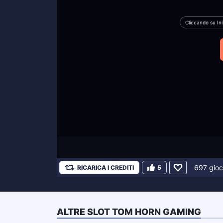
Cliccando su Ini
697
gioc
RICARICA I CREDITI
5
ALTRE SLOT TOM HORN GAMING