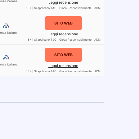
enza italiana
Leggi recensione
18+ | Si applicano T&C | Gioca Responsabilmente | ADM
SITO WEB
enza italiana
Leggi recensione
18+ | Si applicano T&C | Gioca Responsabilmente | ADM
SITO WEB
enza italiana
Leggi recensione
18+ | Si applicano T&C | Gioca Responsabilmente | ADM