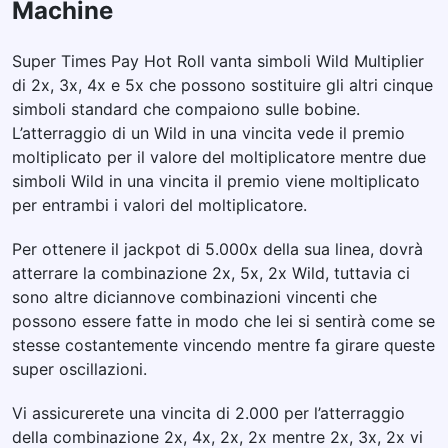
Machine
Super Times Pay Hot Roll vanta simboli Wild Multiplier
di 2x, 3x, 4x e 5x che possono sostituire gli altri cinque
simboli standard che compaiono sulle bobine.
L’atterraggio di un Wild in una vincita vede il premio
moltiplicato per il valore del moltiplicatore mentre due
simboli Wild in una vincita il premio viene moltiplicato
per entrambi i valori del moltiplicatore.
Per ottenere il jackpot di 5.000x della sua linea, dovrà
atterrare la combinazione 2x, 5x, 2x Wild, tuttavia ci
sono altre diciannove combinazioni vincenti che
possono essere fatte in modo che lei si sentirà come se
stesse costantemente vincendo mentre fa girare queste
super oscillazioni.
Vi assicurerete una vincita di 2.000 per l’atterraggio
della combinazione 2x, 4x, 2x, 2x mentre 2x, 3x, 2x vi