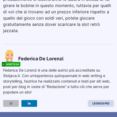
girare le bobine in questo momento, tuttavia per quelli
di voi che si trovano ad un prezzo inferiore rispetto a
quello del gioco con soldi veri, potete giocare
gratuitamente senza dover scaricare la slot retrò
jazzata.
Federica De Lorenzi
Federica De Lorenzi è una delle autrici più accreditate su
Slotjava.it. Con un’esperienza quinquennale in web writing e
storytelling, l’autrice ha realizzato contenuti e testi per siti web,
post per blog in veste di “Redazione” e tutto ciò che serve per
popolare un sito!
LEGGI DI PIÙ