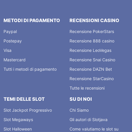
METODI DI PAGAMENTO
RECENSIONI CASINO
Paypal
Recensione PokerStars
Postepay
Recensione 888 casino
Visa
Recensione LeoVegas
Mastercard
Recensione Snai Casino
Tutti i metodi di pagamento
Recensione DAZN Bet
Recensione StarCasino
Tutte le recensioni
TEMI DELLE SLOT
SU DI NOI
Slot Jackpot Progressivo
Chi Siamo
Slot Megaways
Gli autori di Slotjava
Slot Halloween
Come valutiamo le slot su