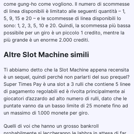
come gung-ho come vogliono. Il numero di scommesse
di linea disponibili è limitato alle seguenti quantità – 1,
5, 9, 15 e 20 – e le scommesse di linea disponibili lo
sono: 1, 2, 3, 5, 10 e 20. Quindi, la scommessa più bassa
possibile per un giro è un piccolo 1 credito, mentre la
più grande è un enorme 2.000 crediti.
Altre Slot Machine simili
Ti abbiamo detto che la Slot Machine appena recensita
è un sequel, quindi perché non parlarti del suo prequel?
Super Times Pay è una slot a 3 rulli che contiene 5 linee
di pagamento regolabili ed è rivolta principalmente ai
giocatori d’azzardo ad alto numero di rulli, dato che le
puntate vanno da un basso limite di 25 monete fino ad
un massimo di 1.000 monete per giro.
Quelli di voi che hanno un grosso bankroll
probabilmente si leccheranno le labbra in attesa di far