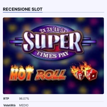
RECENSIONE SLOT
RTP
96.07%
Volatilità
MEDIO