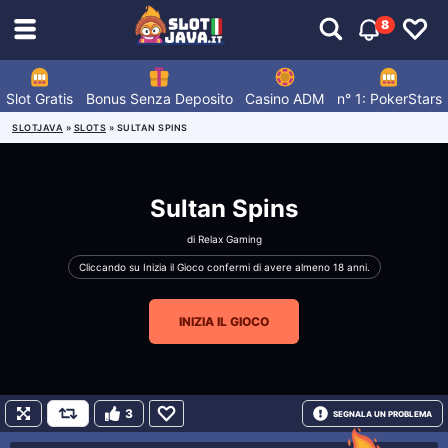
8
Slot Gratis
Bonus Senza Deposito
Casino ADM
n° 1: PokerStars
SLOTJAVA
»
SLOTS
»
SULTAN SPINS
Sultan Spins
di
Relax Gaming
Cliccando su Inizia il Gioco confermi di avere almeno 18 anni.
INIZIA IL GIOCO
3
SEGNALA UN PROBLEMA