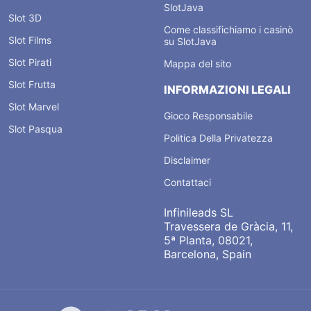
SlotJava
Slot 3D
Come classifichiamo i casinò
Slot Films
su SlotJava
Slot Pirati
Mappa del sito
Slot Frutta
INFORMAZIONI LEGALI
Slot Marvel
Gioco Responsabile
Slot Pasqua
Politica Della Privatezza
Disclaimer
Contattaci
Infinileads SL
Travessera de Gràcia, 11,
5ª Planta, 08021,
Barcelona, Spain