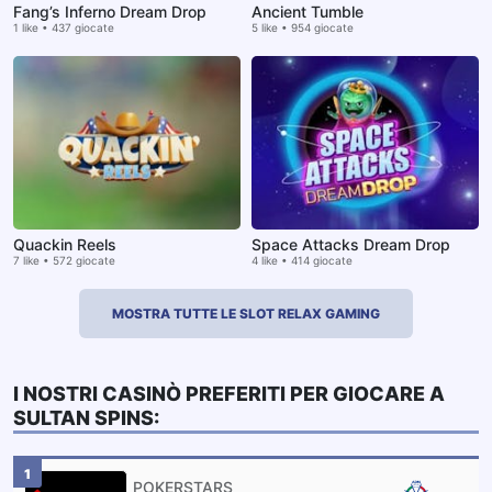
Fang’s Inferno Dream Drop
Ancient Tumble
1 like • 437 giocate
5 like • 954 giocate
Quackin Reels
Space Attacks Dream Drop
7 like • 572 giocate
4 like • 414 giocate
MOSTRA TUTTE LE SLOT RELAX GAMING
I NOSTRI CASINÒ PREFERITI PER GIOCARE A
SULTAN SPINS
:
1