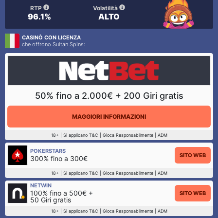
RTP
Volatilità
96.1%
ALTO
CASINÒ CON LICENZA
che offrono Sultan Spins:
50% fino a 2.000€ + 200 Giri gratis
MAGGIORI INFORMAZIONI
18+ | Si applicano T&C | Gioca Responsabilmente | ADM
POKERSTARS
SITO WEB
300% fino a 300€
18+ | Si applicano T&C | Gioca Responsabilmente | ADM
NETWIN
100% fino a 500€ +
SITO WEB
50 Giri gratis
18+ | Si applicano T&C | Gioca Responsabilmente | ADM