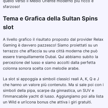
quello verso il Medio Oriente moderno più ricco e
sfarzoso!
Tema e Grafica della Sultan Spins
slot
A livello grafico il risultato proposto dal provider Relax
Gaming è davvero pazzesco! Siamo proiettati su un
terrazzo che affaccia su una città moderna che può
essere tranquillamente Dubai. Qui abbiamo subito la
percezione del lusso e siamo accolti dalla perfetta
colonna sonora scelta con melodie arabe.
La slot si appoggia a simboli classici reali A, K, Q e J
che hanno un valore più contenuto. Ma si sale poi con i
simboli della pipa, scarpe da ginnastica, un SUV e
l’immancabile yacht di lusso. Aggiungiamo poi alla lista
un Wild e un’icona bonus che attiva i giri gratuiti.