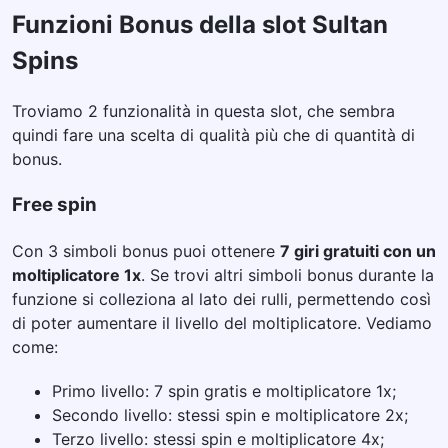
Funzioni Bonus della slot Sultan
Spins
Troviamo 2 funzionalità in questa slot, che sembra
quindi fare una scelta di qualità più che di quantità di
bonus.
Free spin
Con 3 simboli bonus puoi ottenere
7 giri gratuiti con un
moltiplicatore 1x
. Se trovi altri simboli bonus durante la
funzione si colleziona al lato dei rulli, permettendo così
di poter aumentare il livello del moltiplicatore. Vediamo
come:
Primo livello: 7 spin gratis e moltiplicatore 1x;
Secondo livello: stessi spin e moltiplicatore 2x;
Terzo livello: stessi spin e moltiplicatore 4x;