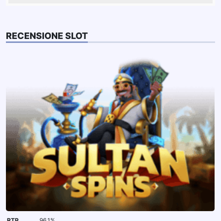
RECENSIONE SLOT
RTP
96.1%