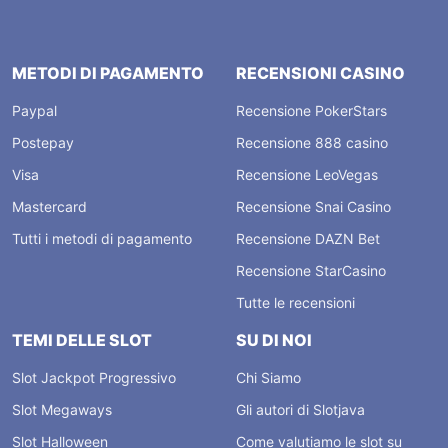
METODI DI PAGAMENTO
RECENSIONI CASINO
Paypal
Recensione PokerStars
Postepay
Recensione 888 casino
Visa
Recensione LeoVegas
Mastercard
Recensione Snai Casino
Tutti i metodi di pagamento
Recensione DAZN Bet
Recensione StarCasino
Tutte le recensioni
TEMI DELLE SLOT
SU DI NOI
Slot Jackpot Progressivo
Chi Siamo
Slot Megaways
Gli autori di Slotjava
Slot Halloween
Come valutiamo le slot su