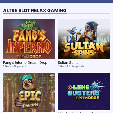
ALTRE SLOT RELAX GAMING
Fang’s Inferno Dream Drop
Sultan Spins
1 like • 437 giocate
3 like • 1.1mila giocate