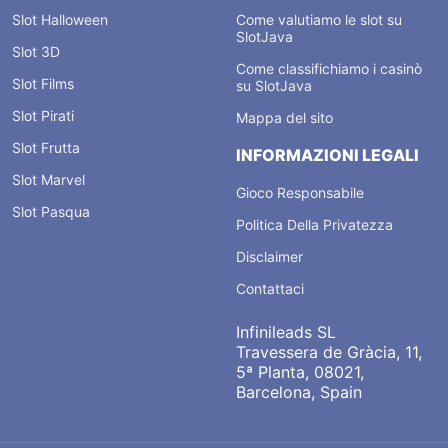
Slot Halloween
Come valutiamo le slot su
SlotJava
Slot 3D
Come classifichiamo i casinò
Slot Films
su SlotJava
Slot Pirati
Mappa del sito
Slot Frutta
INFORMAZIONI LEGALI
Slot Marvel
Gioco Responsabile
Slot Pasqua
Politica Della Privatezza
Disclaimer
Contattaci
Infinileads SL
Travessera de Gràcia, 11,
5ª Planta, 08021,
Barcelona, Spain