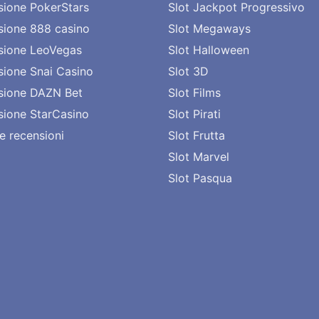
sione PokerStars
Slot Jackpot Progressivo
sione 888 casino
Slot Megaways
sione LeoVegas
Slot Halloween
sione Snai Casino
Slot 3D
sione DAZN Bet
Slot Films
sione StarCasino
Slot Pirati
le recensioni
Slot Frutta
Slot Marvel
Slot Pasqua