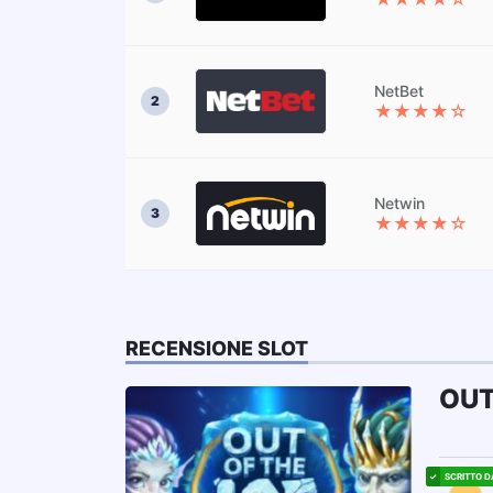
2
★★★★☆
3
★★★★☆
RECENSIONE SLOT
OUT