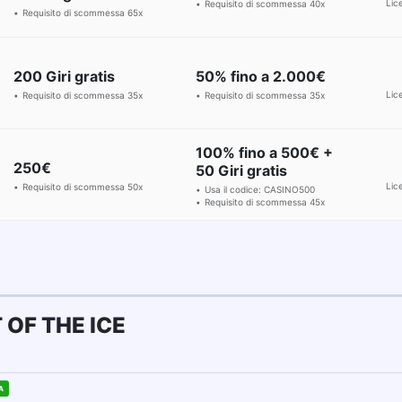
Lice
Requisito di scommessa 40x
Requisito di scommessa 65x
200 Giri gratis
50% fino a 2.000€
Lice
Requisito di scommessa 35x
Requisito di scommessa 35x
100% fino a 500€ +
250€
50 Giri gratis
Lice
Requisito di scommessa 50x
Usa il codice:
CASINO500
Requisito di scommessa 45x
 OF THE ICE