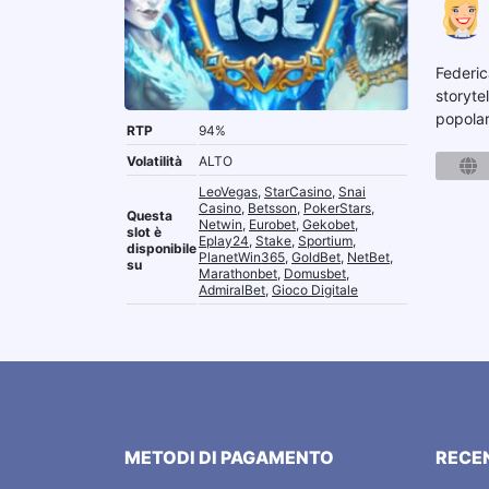
Federic
storyte
popolar
RTP
94%
Volatilità
ALTO
LeoVegas
,
StarCasino
,
Snai
Casino
,
Betsson
,
PokerStars
,
Questa
Netwin
,
Eurobet
,
Gekobet
,
slot è
Eplay24
,
Stake
,
Sportium
,
disponibile
PlanetWin365
,
GoldBet
,
NetBet
,
su
Marathonbet
,
Domusbet
,
AdmiralBet
,
Gioco Digitale
METODI DI PAGAMENTO
RECE