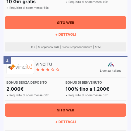
10 Giri gratis
Requisito di scommessa 40x
Requisito di scommessa 65x
SITO WEB
+ DETTAGLI
18+ | Si applicano T&C | Gioca Responsabilmente | ADM
3
★★★☆☆
Licenza italiana
2.000€
100% fino a 1.200€
Requisito di scommessa 60x
Requisito di scommessa 35x
SITO WEB
+ DETTAGLI