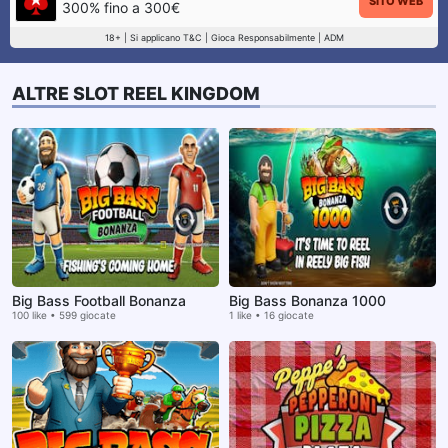
SITO WEB
300% fino a 300€
18+ | Si applicano T&C | Gioca Responsabilmente | ADM
ALTRE SLOT REEL KINGDOM
Big Bass Football Bonanza
Big Bass Bonanza 1000
100 like • 599 giocate
1 like • 16 giocate