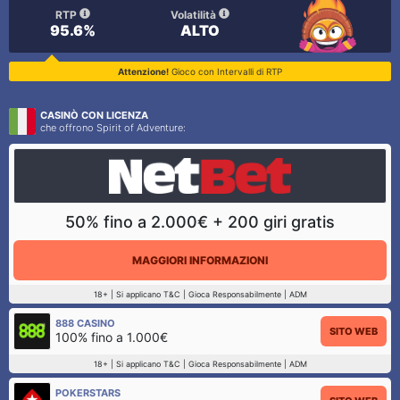
RTP
Volatilità
95.6%
ALTO
Attenzione!
Gioco con Intervalli di RTP
CASINÒ CON LICENZA
che offrono Spirit of Adventure:
50% fino a 2.000€ + 200 giri gratis
MAGGIORI INFORMAZIONI
18+ | Si applicano T&C | Gioca Responsabilmente | ADM
888 CASINO
SITO WEB
100% fino a 1.000€
18+ | Si applicano T&C | Gioca Responsabilmente | ADM
POKERSTARS