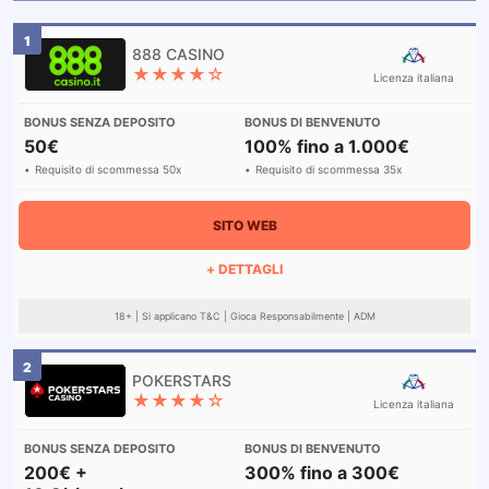
1
★★★★☆
Licenza italiana
50€
100% fino a 1.000€
Requisito di scommessa 50x
Requisito di scommessa 35x
SITO WEB
+ DETTAGLI
18+ | Si applicano T&C | Gioca Responsabilmente | ADM
2
★★★★☆
Licenza italiana
200€ +
300% fino a 300€