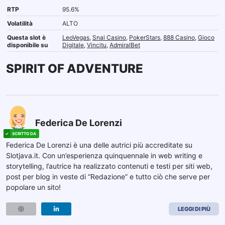
RTP
95.6%
Volatilità
ALTO
Questa slot è
LeoVegas
,
Snai Casino
,
PokerStars
,
888 Casino
,
Gioco
disponibile su
Digitale
,
Vincitu
,
AdmiralBet
SPIRIT OF ADVENTURE
Federica De Lorenzi
Federica De Lorenzi è una delle autrici più accreditate su
Slotjava.it. Con un’esperienza quinquennale in web writing e
storytelling, l’autrice ha realizzato contenuti e testi per siti web,
post per blog in veste di “Redazione” e tutto ciò che serve per
popolare un sito!
LEGGI DI PIÙ