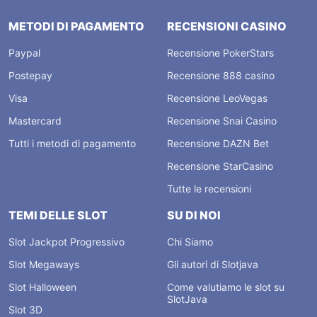
METODI DI PAGAMENTO
RECENSIONI CASINO
Paypal
Recensione PokerStars
Postepay
Recensione 888 casino
Visa
Recensione LeoVegas
Mastercard
Recensione Snai Casino
Tutti i metodi di pagamento
Recensione DAZN Bet
Recensione StarCasino
Tutte le recensioni
TEMI DELLE SLOT
SU DI NOI
Slot Jackpot Progressivo
Chi Siamo
Slot Megaways
Gli autori di Slotjava
Slot Halloween
Come valutiamo le slot su
SlotJava
Slot 3D