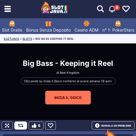
8
Slot Gratis
Bonus Senza Deposito
Casino ADM
n° 1: PokerStars
SLOTJAVA
»
SLOTS
»
BIG BASS KEEPING IT REEL
Big Bass - Keeping it Reel
di
Reel Kingdom
Cliccando su Inizia il Gioco confermi di avere almeno 18 anni.
INIZIA IL GIOCO
6
SEGNALA UN PROBLEMA