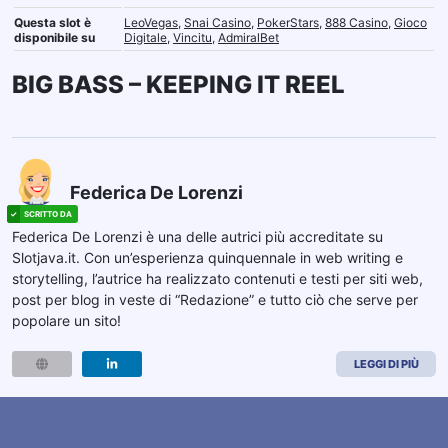
Questa slot è
LeoVegas
,
Snai Casino
,
PokerStars
,
888 Casino
,
Gioco
disponibile su
Digitale
,
Vincitu
,
AdmiralBet
BIG BASS – KEEPING IT REEL
Federica De Lorenzi
Federica De Lorenzi è una delle autrici più accreditate su
Slotjava.it. Con un’esperienza quinquennale in web writing e
storytelling, l’autrice ha realizzato contenuti e testi per siti web,
post per blog in veste di “Redazione” e tutto ciò che serve per
popolare un sito!
LEGGI DI PIÙ