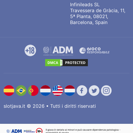
Infinileads SL
Travessera de Gràcia, 11,
5ª Planta, 08021,
Barcelona, Spain
slotjava.it © 2026 • Tutti i diritti riservati
Il gioco è vietato ai minori e può causare dipendenza patologica -
probabilità di vincita