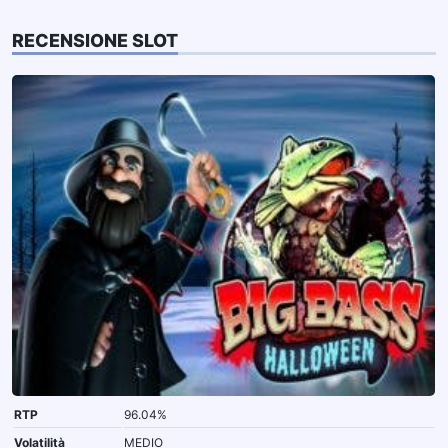
RECENSIONE SLOT
RTP
96.04%
Volatilità
MEDIO