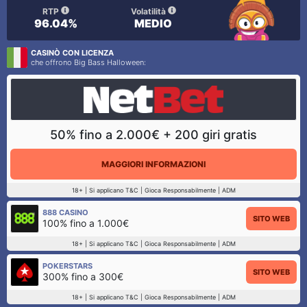
RTP
Volatilità
96.04%
MEDIO
CASINÒ CON LICENZA
che offrono Big Bass Halloween:
50% fino a 2.000€ + 200 giri gratis
MAGGIORI INFORMAZIONI
18+ | Si applicano T&C | Gioca Responsabilmente | ADM
888 CASINO
SITO WEB
100% fino a 1.000€
18+ | Si applicano T&C | Gioca Responsabilmente | ADM
POKERSTARS
SITO WEB
300% fino a 300€
18+ | Si applicano T&C | Gioca Responsabilmente | ADM