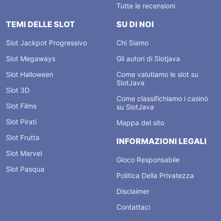
Tutte le recensioni
TEMI DELLE SLOT
SU DI NOI
Slot Jackpot Progressivo
Chi Siamo
Slot Megaways
Gli autori di Slotjava
Slot Halloween
Come valutiamo le slot su
SlotJava
Slot 3D
Come classifichiamo i casinò
Slot Films
su SlotJava
Slot Pirati
Mappa del sito
Slot Frutta
INFORMAZIONI LEGALI
Slot Marvel
Gioco Responsabile
Slot Pasqua
Politica Della Privatezza
Disclaimer
Contattaci