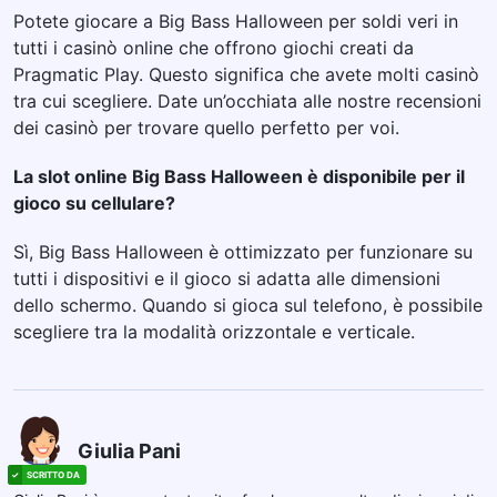
Potete giocare a Big Bass Halloween per soldi veri in
tutti i casinò online che offrono giochi creati da
Pragmatic Play. Questo significa che avete molti casinò
tra cui scegliere. Date un’occhiata alle nostre recensioni
dei casinò per trovare quello perfetto per voi.
La slot online Big Bass Halloween è disponibile per il
gioco su cellulare?
Sì, Big Bass Halloween è ottimizzato per funzionare su
tutti i dispositivi e il gioco si adatta alle dimensioni
dello schermo. Quando si gioca sul telefono, è possibile
scegliere tra la modalità orizzontale e verticale.
Giulia Pani