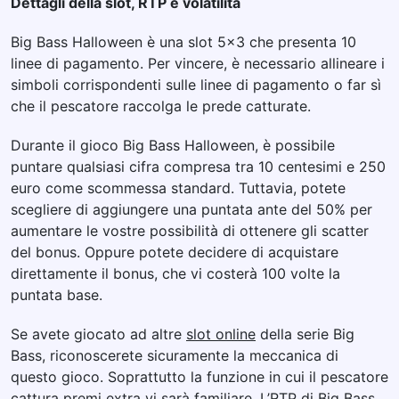
Dettagli della slot, RTP e volatilità
Big Bass Halloween è una slot 5×3 che presenta 10
linee di pagamento. Per vincere, è necessario allineare i
simboli corrispondenti sulle linee di pagamento o far sì
che il pescatore raccolga le prede catturate.
Durante il gioco Big Bass Halloween, è possibile
puntare qualsiasi cifra compresa tra 10 centesimi e 250
euro come scommessa standard. Tuttavia, potete
scegliere di aggiungere una puntata ante del 50% per
aumentare le vostre possibilità di ottenere gli scatter
del bonus. Oppure potete decidere di acquistare
direttamente il bonus, che vi costerà 100 volte la
puntata base.
Se avete giocato ad altre
slot online
della serie Big
Bass, riconoscerete sicuramente la meccanica di
questo gioco. Soprattutto la funzione in cui il pescatore
cattura premi extra vi sarà familiare. L’RTP di Big Bass