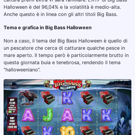
Halloween è del 96,04% e la volatilità è medio-alta.
Anche questo è in linea con gli altri titoli Big Bass.
Tema e grafica in Big Bass Halloween
Non a caso, il tema del Big Bass Halloween è quello di
un pescatore che cerca di catturare qualche pesce in
mare aperto. Il tempo però è particolarmente brutto in
questa giornata buia e tenebrosa, rendendo il tema
“halloweeniano”.