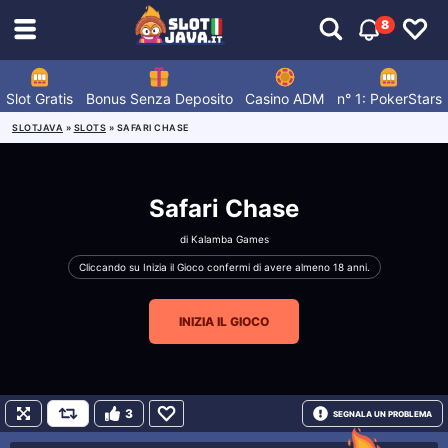
8
Slot Gratis
Bonus Senza Deposito
Casino ADM
n° 1: PokerStars
SLOTJAVA
»
SLOTS
»
SAFARI CHASE
Safari Chase
di
Kalamba Games
Cliccando su Inizia il Gioco confermi di avere almeno 18 anni.
INIZIA IL GIOCO
3
SEGNALA UN PROBLEMA