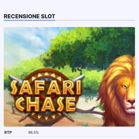
RECENSIONE SLOT
RTP
96.5%