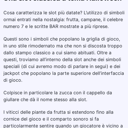
Cosa caratterizza le slot più datate? L’utilizzo di simboli
ormai entrati nella nostalgia: frutta, campane, il celebre
numero 7 e le scritte BAR mostrate a più riprese.
Questi sono i simboli che popolano la griglia di gioco,
in uno stile rimodernato ma che non si discosta troppo
dallo stampo classico a cui siamo abituati. Oltre a
questi, troviamo all’interno della slot anche dei simboli
speciali (di cui avremo modo di parlare in segui) e dei
jackpot che popolano la parte superiore dell’interfaccia
di gioco.
Colpisce in particolare la zucca con il cappello da
giullare che dà il nome stesso alla slot.
I viticci delle piante da frutta si estendono fino alla
cornice del gioco e il comparto sonoro si fa
particolarmente sentire quando un giocatore è vicino a