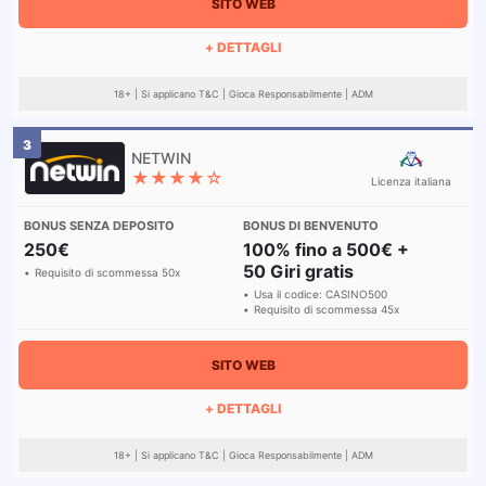
SITO WEB
+ DETTAGLI
18+ | Si applicano T&C | Gioca Responsabilmente | ADM
3
★★★★☆
Licenza italiana
250€
100% fino a 500€ +
50 Giri gratis
Requisito di scommessa 50x
Usa il codice:
CASINO500
Requisito di scommessa 45x
SITO WEB
+ DETTAGLI
18+ | Si applicano T&C | Gioca Responsabilmente | ADM