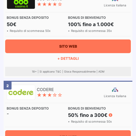
★★★★☆
Licenza italiana
50€
100% fino a 1.000€
Requisito di scommessa 50x
Requisito di scommessa 35x
SITO WEB
+ DETTAGLI
18+ | Si applicano T&C | Gioca Responsabilmente | ADM
2
★★★☆☆
Licenza italiana
-
50% fino a 300€
Requisito di scommessa 50x