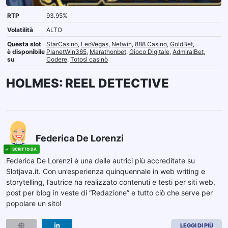
RTP
93.95%
Volatilità
ALTO
Questa slot
StarCasino
,
LeoVegas
,
Netwin
,
888 Casino
,
GoldBet
,
è disponibile
PlanetWin365
,
Marathonbet
,
Gioco Digitale
,
AdmiralBet
,
su
Codere
,
Totosì casinò
HOLMES: REEL DETECTIVE
Federica De Lorenzi
Federica De Lorenzi è una delle autrici più accreditate su
Slotjava.it. Con un’esperienza quinquennale in web writing e
storytelling, l’autrice ha realizzato contenuti e testi per siti web,
post per blog in veste di “Redazione” e tutto ciò che serve per
popolare un sito!
LEGGI DI PIÙ